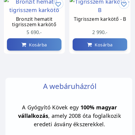
Bronzit hematit
Tigrisszem karkötő - B
tigrisszem karkötő
5 690.-
2 990.-
Kosárba
Kosárba
A webáruházról
A Gyógyító Kövek egy
100% magyar
vállalkozás
, amely 2008 óta foglalkozik
eredeti ásvány ékszerekkel.