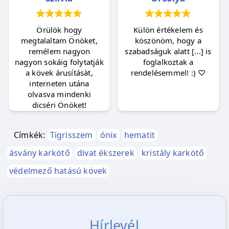
Örülök hogy
Külön értékelem és
megtalaltam Önöket,
köszönöm, hogy a
remélem nagyon
szabadságuk alatt [...] is
nagyon sokáig folytatják
foglalkoztak a
a kövek árusításàt,
rendelésemmel! :) ♡
interneten utána
olvasva mindenki
dicséri Önöket!
Címkék:
Tigrisszem
ónix
hematit
ásvány karkötő
divat ékszerek
kristály karkötő
védelmező hatású kövek
Hírlevél