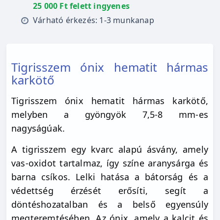
25 000 Ft felett ingyenes
Várható érkezés: 1-3 munkanap
Tigrisszem ónix hematit hármas
karkötő
Tigrisszem ónix hematit hármas karkötő,
melyben a gyöngyök 7,5-8 mm-es
nagyságúak.
A tigrisszem egy kvarc alapú ásvány, amely
vas-oxidot tartalmaz, így színe aranysárga és
barna csíkos. Lelki hatása a bátorság és a
védettség érzését erősíti, segít a
döntéshozatalban és a belső egyensúly
megteremtésében. Az ónix, amely a kalcit és