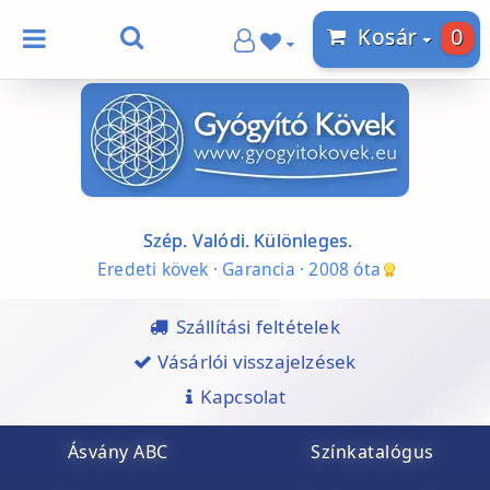
0
Kosár
Szép. Valódi. Különleges.
Eredeti kövek · Garancia · 2008 óta
Szállítási feltételek
Vásárlói visszajelzések
Kapcsolat
Ásvány ABC
Színkatalógus