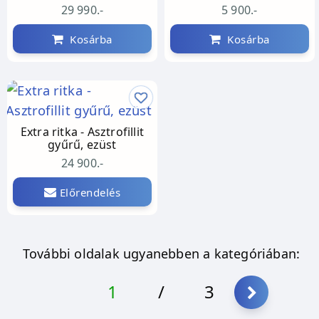
29 990.-
5 900.-
Kosárba
Kosárba
Extra ritka - Asztrofillit
gyűrű, ezüst
24 900.-
Előrendelés
További oldalak ugyanebben a kategóriában:
1
/
3