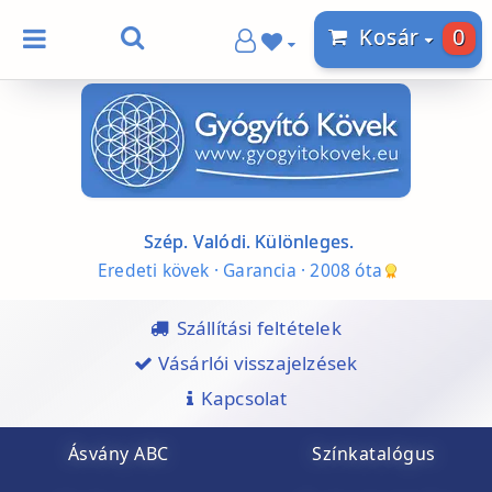
0
Kosár
Szép. Valódi. Különleges.
Eredeti kövek · Garancia · 2008 óta
Szállítási feltételek
Vásárlói visszajelzések
Kapcsolat
Ásvány ABC
Színkatalógus