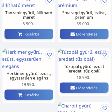
Tanzanit gyűrű, állítható
Smaragd gyűrű, ezüst,
méret
prémium
8 900.-
39 000.-
Kosárba
Előrendelés
Tűzopál gyűrű, ezüst
(eredeti tűz opál)
Herkimer gyűrű, ezüst,
18 990.-
egyszerűen elegáns
19 990.-
Előrendelés
Kosárba