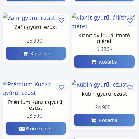
Zafír gyűrű, ezüst
Kianit gyűrű, állítható
25 990.-
méret
5 990.-
Kosárba
Kosárba
Rubin gyűrű, ezüst
Prémium Kunzit gyűrű,
24 900.-
ezüst
23 500.-
Kosárba
Előrendelés