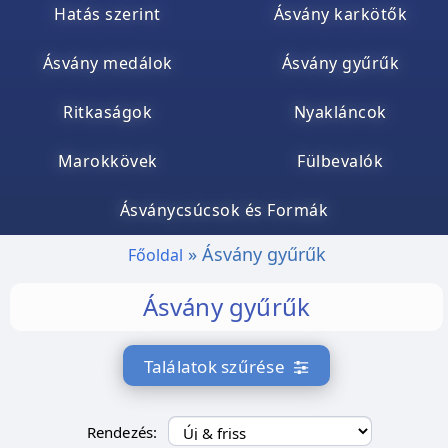
Hatás szerint
Ásvány karkötők
Ásvány medálok
Ásvány gyűrűk
Ritkaságok
Nyakláncok
Marokkövek
Fülbevalók
Ásványcsúcsok és Formák
Ásvány gyűrűk
Főoldal
Ásvány gyűrűk
Találatok szűrése
Rendezés: