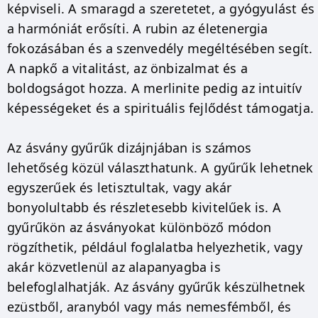
képviseli. A smaragd a szeretetet, a gyógyulást és
a harmóniát erősíti. A rubin az életenergia
fokozásában és a szenvedély megéltésében segít.
A napkő a vitalitást, az önbizalmat és a
boldogságot hozza. A merlinite pedig az intuitív
képességeket és a spirituális fejlődést támogatja.
Az ásvány gyűrűk dizájnjában is számos
lehetőség közül választhatunk. A gyűrűk lehetnek
egyszerűek és letisztultak, vagy akár
bonyolultabb és részletesebb kivitelűek is. A
gyűrűkön az ásványokat különböző módon
rögzíthetik, például foglalatba helyezhetik, vagy
akár közvetlenül az alapanyagba is
belefoglalhatják. Az ásvány gyűrűk készülhetnek
ezüstből, aranyból vagy más nemesfémből, és