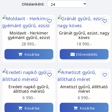
Oldalanként:
Moldavit - Herkimer
Gránát gyűrű, ezüst, nagy
gyémánt gyűrű, ezüst
köves
28 990.-
18 990.-
Kosárba
Előrendelés
Eredeti napkő gyűrű,
Ametiszt gyűrű, állítható
állítható méretű
méret
6 990.-
6 990.-
Kosárba
Kosárba