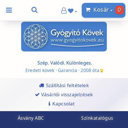
0
Kosár
Szép. Valódi. Különleges.
Eredeti kövek · Garancia · 2008 óta
Szállítási feltételek
Vásárlói visszajelzések
Kapcsolat
Ásvány ABC
Színkatalógus