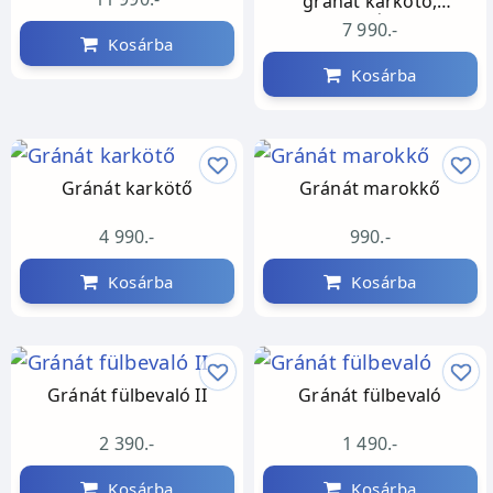
gránát karkötő,
fazettázott
7 990.-
Kosárba
Kosárba
Gránát karkötő
Gránát marokkő
4 990.-
990.-
Kosárba
Kosárba
Gránát fülbevaló II
Gránát fülbevaló
2 390.-
1 490.-
Kosárba
Kosárba