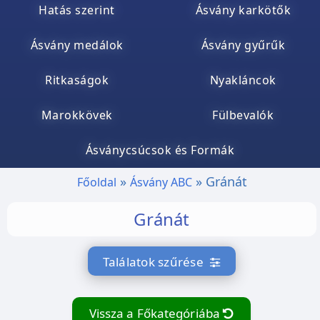
Hatás szerint
Ásvány karkötők
Ásvány medálok
Ásvány gyűrűk
Ritkaságok
Nyakláncok
Marokkövek
Fülbevalók
Ásványcsúcsok és Formák
Gránát
Főoldal
Ásvány ABC
Gránát
Találatok szűrése
Vissza a Főkategóriába