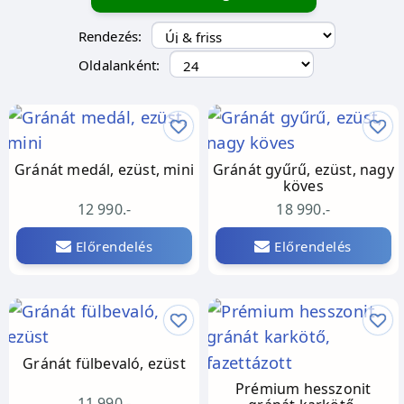
Rendezés:
Oldalanként:
Gránát medál, ezüst, mini
Gránát gyűrű, ezüst, nagy
köves
12 990.-
18 990.-
Előrendelés
Előrendelés
Gránát fülbevaló, ezüst
Prémium hesszonit
11 990.-