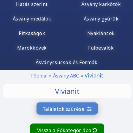
Hatás szerint
Ásvány karkötők
Ásvány medálok
Ásvány gyűrűk
Ritkaságok
Nyakláncok
Marokkövek
Fülbevalók
Ásványcsúcsok és Formák
Vivianit
Főoldal
Ásvány ABC
Vivianit
Találatok szűrése
Vissza a Főkategóriába