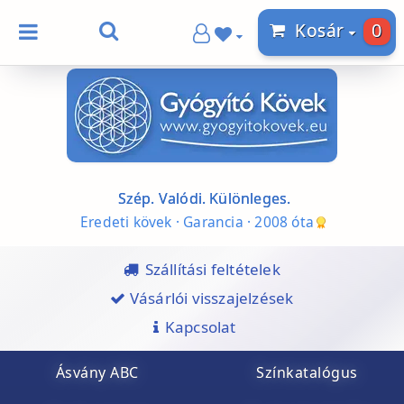
0
Kosár
Szép. Valódi. Különleges.
Eredeti kövek · Garancia · 2008 óta
Szállítási feltételek
Vásárlói visszajelzések
Kapcsolat
Ásvány ABC
Színkatalógus