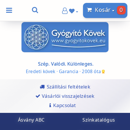
0
Kosár
Szép. Valódi. Különleges.
Eredeti kövek · Garancia · 2008 óta
Szállítási feltételek
Vásárlói visszajelzések
Kapcsolat
Ásvány ABC
Színkatalógus