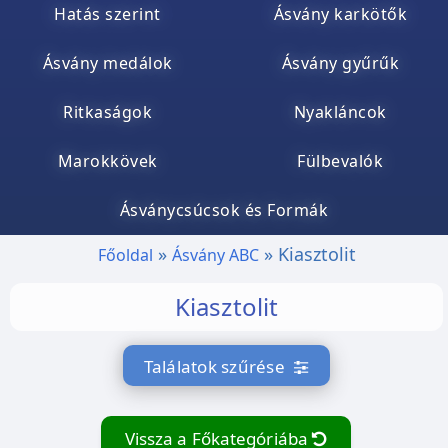
Hatás szerint
Ásvány karkötők
Ásvány medálok
Ásvány gyűrűk
Ritkaságok
Nyakláncok
Marokkövek
Fülbevalók
Ásványcsúcsok és Formák
Kiasztolit
Főoldal
Ásvány ABC
Kiasztolit
Találatok szűrése
Vissza a Főkategóriába