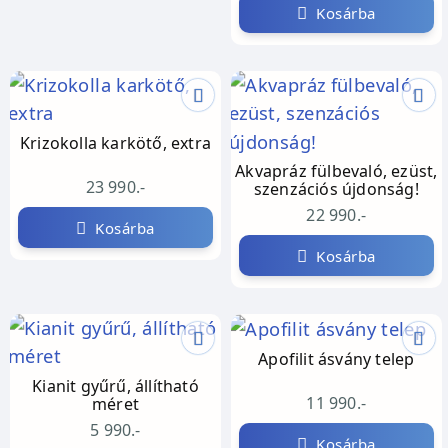
Kosárba
Krizokolla karkötő, extra
Akvapráz fülbevaló, ezüst,
23 990.-
szenzációs újdonság!
22 990.-
Kosárba
Kosárba
Apofilit ásvány telep
Kianit gyűrű, állítható
11 990.-
méret
5 990.-
Kosárba