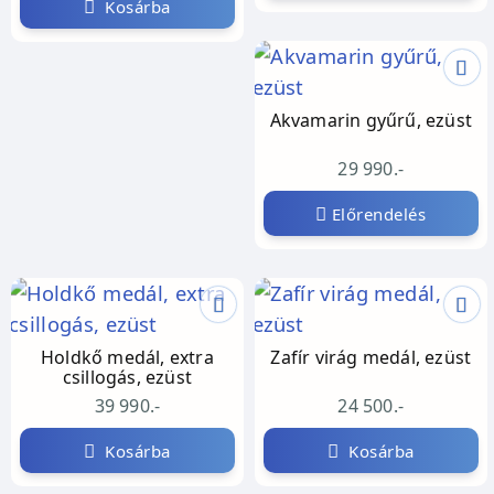
Kosárba
Akvamarin gyűrű, ezüst
29 990.-
Előrendelés
Holdkő medál, extra
Zafír virág medál, ezüst
csillogás, ezüst
39 990.-
24 500.-
Kosárba
Kosárba