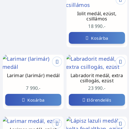
Iolit medál, ezüst,
csillámos
18 990.-
Kosárba
Larimar (larimár) medál
Labradorit medál, extra
csillogás, ezüst
7 990.-
23 990.-
Kosárba
Előrendelés