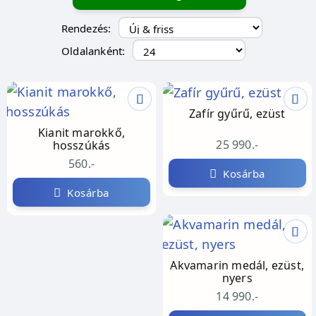
Rendezés:
Oldalanként:
Zafír gyűrű, ezüst
Kianit marokkő,
25 990.-
hosszúkás
560.-
Kosárba
Kosárba
Akvamarin medál, ezüst,
nyers
14 990.-