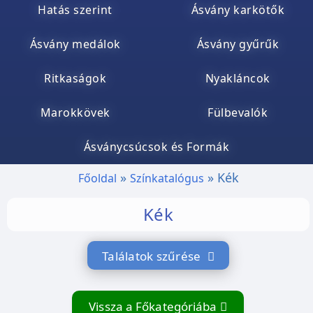
Hatás szerint
Ásvány karkötők
Ásvány medálok
Ásvány gyűrűk
Ritkaságok
Nyakláncok
Marokkövek
Fülbevalók
Ásványcsúcsok és Formák
Kék
Főoldal
Színkatalógus
Kék
Találatok szűrése
Vissza a Főkategóriába