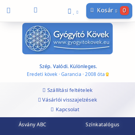
0
Kosár
Szép. Valódi. Különleges.
Eredeti kövek · Garancia · 2008 óta
Szállítási feltételek
Vásárlói visszajelzések
Kapcsolat
Ásvány ABC
Színkatalógus