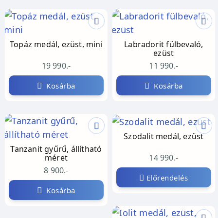
Topáz medál, ezüst, mini
Labradorit fülbevaló,
ezüst
19 990.-
11 990.-
Kosárba
Kosárba
Szodalit medál, ezüst
Tanzanit gyűrű, állítható
14 990.-
méret
8 900.-
Előrendelés
Kosárba