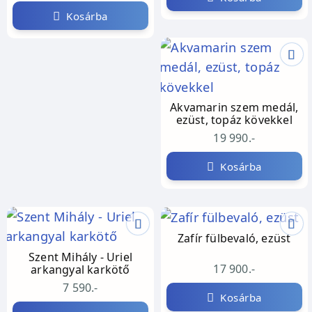
Kosárba
Akvamarin szem medál,
ezüst, topáz kövekkel
19 990.-
Kosárba
Zafír fülbevaló, ezüst
Szent Mihály - Uriel
17 900.-
arkangyal karkötő
7 590.-
Kosárba