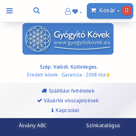
0
Kosár
Szép. Valódi. Különleges.
Eredeti kövek · Garancia · 2008 óta
Szállítási feltételek
Vásárlói visszajelzések
Kapcsolat
Ásvány ABC
Színkatalógus