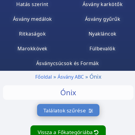
Hatás szerint
Ásvány karkötők
Ásvány medálok
Ásvány gyűrűk
Ritkaságok
Nyakláncok
Marokkövek
Fülbevalók
Ásványcsúcsok és Formák
Ónix
Főoldal
Ásvány ABC
Ónix
Találatok szűrése
Vissza a Főkategóriába