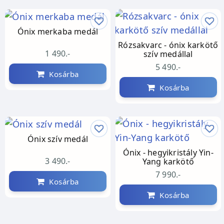
Ónix merkaba medál
Rózsakvarc - ónix karkötő
1 490.-
szív medállal
5 490.-
Kosárba
Kosárba
Ónix szív medál
Ónix - hegyikristály Yin-
3 490.-
Yang karkötő
7 990.-
Kosárba
Kosárba