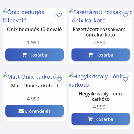
Ónix bedugós fülbevaló
Fazettázott rózsakvarc -
ónix karkötő
1 990.-
3 990.-
Kosárba
Kosárba
Matt Ónix karkötő II
Hegyikristály - ónix
4 990.-
karkötő
4 990.-
Előrendelés
Kosárba