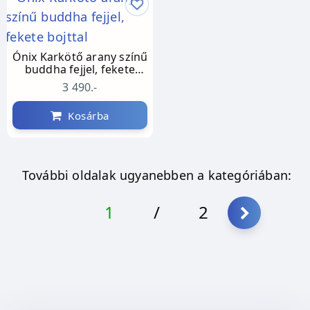
Ónix Karkötő arany színű
buddha fejjel, fekete
bojttal
3 490.-
Kosárba
További oldalak ugyanebben a kategóriában:
1
/
2