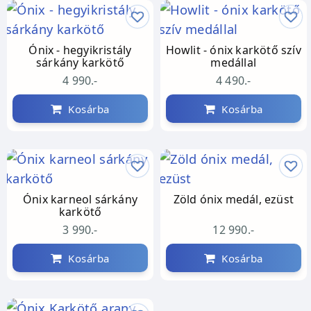
Ónix - hegyikristály
Howlit - ónix karkötő szív
sárkány karkötő
medállal
4 990.-
4 490.-
Kosárba
Kosárba
Ónix karneol sárkány
Zöld ónix medál, ezüst
karkötő
3 990.-
12 990.-
Kosárba
Kosárba