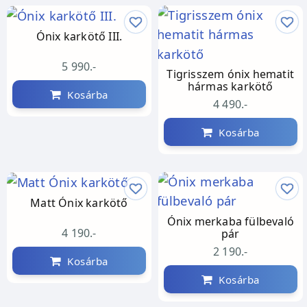
Ónix karkötő III.
5 990.-
Tigrisszem ónix hematit
hármas karkötő
Kosárba
4 490.-
Kosárba
Matt Ónix karkötő
Ónix merkaba fülbevaló
4 190.-
pár
2 190.-
Kosárba
Kosárba