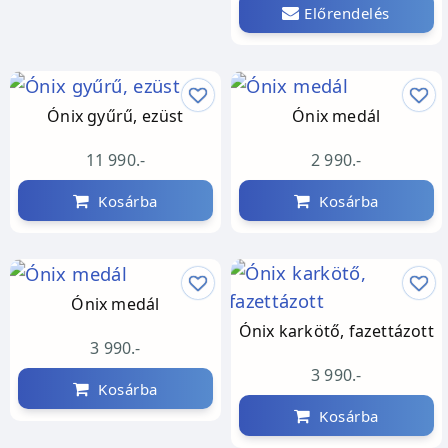
Előrendelés
Ónix gyűrű, ezüst
Ónix medál
11 990.-
2 990.-
Kosárba
Kosárba
Ónix medál
Ónix karkötő, fazettázott
3 990.-
3 990.-
Kosárba
Kosárba