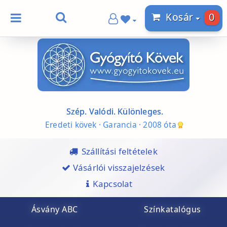
0
Kosár
Szép. Valódi. Különleges.
Eredeti kövek · Garancia · 2008 óta
Szállítási feltételek
Vásárlói visszajelzések
Kapcsolat
Ásvány ABC
Színkatalógus