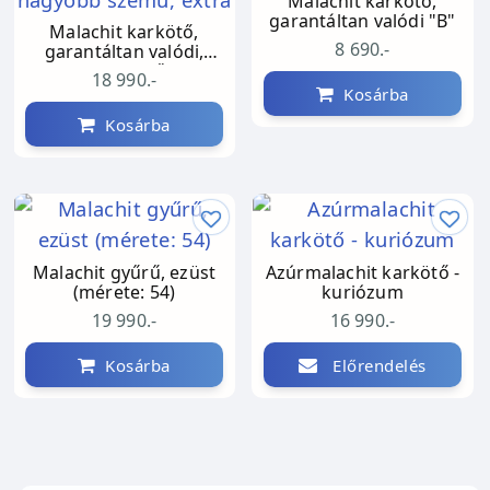
Malachit karkötő,
garantáltan valódi "B"
Malachit karkötő,
8 690.-
garantáltan valódi,
nagyobb szemű, extra
18 990.-
Kosárba
Kosárba
Malachit gyűrű, ezüst
Azúrmalachit karkötő -
(mérete: 54)
kuriózum
19 990.-
16 990.-
Kosárba
Előrendelés