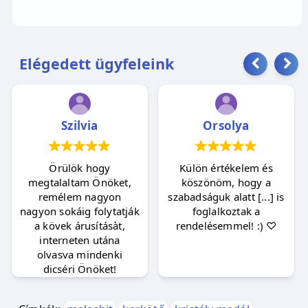
Elégedett ügyfeleink
Szilvia
Orsolya
Örülök hogy
Külön értékelem és
megtalaltam Önöket,
köszönöm, hogy a
remélem nagyon
szabadságuk alatt [...] is
nagyon sokáig folytatják
foglalkoztak a
a kövek árusításàt,
rendelésemmel! :) ♡
interneten utána
olvasva mindenki
dicséri Önöket!