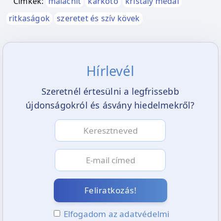
Címkék:
malachit
karkötő
kristály medál
ritkaságok
szeretet és szív kövek
Hírlevél
Szeretnél értesülni a legfrissebb
újdonságokról és ásvány hiedelmekről?
Feliratkozás!
Elfogadom az adatvédelmi