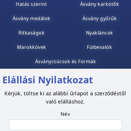
Hatás szerint
Ásvány karkötők
Ásvány medálok
Ásvány gyűrűk
Ritkaságok
Nyakláncok
Marokkövek
Fülbevalók
Ásványcsúcsok és Formák
Elállási Nyilatkozat
Kérjük, töltse ki az alábbi űrlapot a szerződéstől
való elálláshoz.
Név