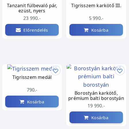
Tanzanit fülbevaló pár,
Tigrisszem karkötő III.
ezüst, nyers
23 990.-
5 990.-
Előrendelés
Kosárba
Tigrisszem medál
790.-
Borostyán karkötő,
prémium balti borostyán
Kosárba
19 990.-
Kosárba