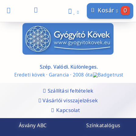
0
Kosár
Szép. Valódi. Különleges.
Eredeti kövek · Garancia · 2008 óta
Szállítási feltételek
Vásárlói visszajelzések
Kapcsolat
Ásvány ABC
Színkatalógus