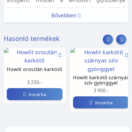
munkásai ráleltek erre az új ásványra, amit ő
Bővebben
szilícium-boro-kalcitnak nevezett el. Az
amerikai James Dwight minerológus nevezte
el végül howlitnak, tudóstársa tiszteletére.
Hasonló termékek
Könnyű felismerni jellegzetes márványos
külsejéről: hófehér vagy elefántcsont színű,
szürke erezettel. Érdekes tulajdonsága, hogy
nagyon jól magába szívja a festékanyagokat,
Howlit oroszlán karkötő
ezért tulajdonképpen bármilyen
Howlit karkötő szárnyas
színárnyalatban találkozhatunk vele az
3 250.-
szív gyönggyel
ékszeriparban (a nálunk található howlitok
3 950.-
Kosárba
festetlenek).
Kosárba
Alapvetően a nyugalom kövének tartják.
Szembesít minket gondolataink és érzelmeink
diszharmóniájával, és segít elhozni a