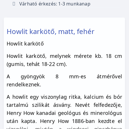
Várható érkezés: 1-3 munkanap
Howlit karkötő, matt, fehér
Howlit karkötő
Howlit karkötő, melynek mérete kb. 18 cm
(gumis, tehát 18-22 cm).
A gyöngyök 8 mm-es átmérővel
rendelkeznek.
A howlit egy viszonylag ritka, kalcium és bór
tartalmú szilikát ásvány. Nevét felfedezője,
Henry How kanadai geológus és minerológus
után kapta. Henry How 1886-ban kezdte el
vizsgálni, miután a windsori gipszbánya