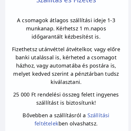
önálló irányítására ösztönöz. Támogatja
törekvéseinket, legyen az spirituális vagy az
A csomagok átlagos szállítási ideje 1-3
anyagi világhoz kötődő cél. Felkészít a
munkanap. Kérhetsz 1 m.napos
megérzések befogadására. Sokan állítják a
időgarantált kézbesítést is.
howlitról, hogy segít a fogyókúrázóknak,
azonban ezt nem úgy kell értelmezni, hogy
Fizethetsz utánvéttel átvételkor, vagy előre
viselője sütit falatozva fog megszabadulni a
banki utalással is, kérheted a csomagot
felesleges kilóktól és méreganyagoktól.
házhoz, vagy automatába és postára is,
Ahogy minden ásvány, úgy a howlit is
melyet kedved szerint a pénztárban tudsz
gyógyító tevékenységét és hatását komoly
kiválasztani.
belső munka mellett fejti ki. Egy
méregtelenítés vagy fogyókúra esetében
25 000 Ft rendelési összeg felett ingyenes
elszántságot, kitartást és önfegyelmet adhat.
szállítást is biztosítunk!
Meghozza a felismerést, hogy a változás
Bővebben a szállításról a
Szállítási
kulcsa mi vagyunk és teremtő erejű
feltételek
ben olvashatsz.
gondolataink. Támogat, hogy bátran