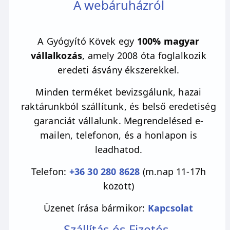
A webáruházról
megnyugvást. Kitűnő segítő nyugodt
alváshoz vagy meditáláshoz. Fehér színe a
tisztaságot és az igazságot jelképezi és
A Gyógyító Kövek egy
100% magyar
magába foglal minden energiát, mint a fehér
vállalkozás
, amely 2008 óta foglalkozik
fény. Segíti a blokkok leépítését és
eredeti ásvány ékszerekkel.
megszabadulni az energiatestekben lévő és a
Minden terméket bevizsgálunk, hazai
lelki mérgektől is, hogy olyan tisztává váljunk,
raktárunkból szállítunk, és belső eredetiség
mint amilyen a howlit maga. E belső
garanciát vállalunk. Megrendelésed e-
nagytakarítás után türelmesebbek,
mailen, telefonon, és a honlapon is
figyelmesebbek és boldogabbak lehetünk.
leadhatod.
Erősíti a pozitív jellemvonásokat, viselőjét
stresszes helyzetekben is higgadtságra
Telefon:
+36 30 280 8628
(m.nap 11-17h
tanítja. Segít megbékélni önmagunkkal és a
között)
világgal, elmélyíti az önmagunk iránti és a
Üzenet írása bármikor:
Kapcsolat
felebaráti szeretetet. Az önszeretet és a
magabiztosság megerősítése mellett életünk
Szállítás és Fizetés