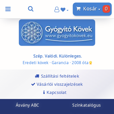
0
Kosár
Szép. Valódi. Különleges.
Eredeti kövek · Garancia · 2008 óta
Szállítási feltételek
Vásárlói visszajelzések
Kapcsolat
Ásvány ABC
Színkatalógus