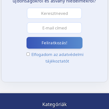
újdonságokról és ásvány hiedelmekről?
Feliratkozás!
Elfogadom az adatvédelmi
tájékoztatót
Kategóriák