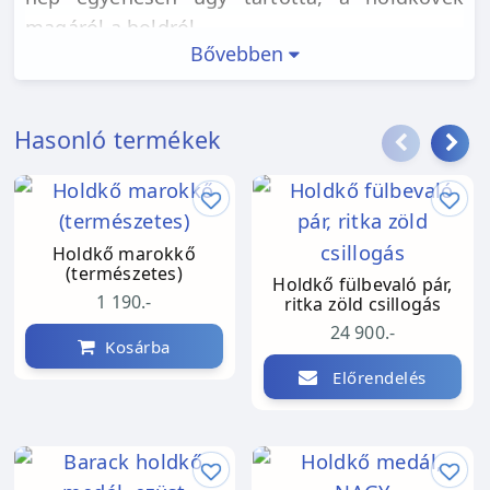
magáról a holdról
Bővebben
érkezett, szilárddá vált sugarak. A holdkő már
megjelenésében is finom, gyengéd,
megnyugtató: ez a
Hasonló termékek
kissé opálos felületű kő női energiákat
hordoz. Amellett, hogy férfiaknak a belső
nyugalmat, a békét
segíthet megtalálni, a női kisugrázásra lehet
Holdkő marokkő
igencsak jó hatással. Az álmatlanság igencsak
(természetes)
Holdkő fülbevaló pár,
frusztráló
1 190.-
ritka zöld csillogás
problémáján is segíthet sőt, a viselőjének
24 900.-
Kosárba
álmait is befolyásolhatja - természetesen
Előrendelés
pozitív irányba.