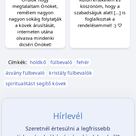
megtalaltam Önöket,
köszönöm, hogy a
remélem nagyon
szabadságuk alatt [...] is
nagyon sokáig folytatják
foglalkoztak a
a kövek árusításàt,
rendelésemmel! :) ♡
interneten utána
olvasva mindenki
dicséri Önöket!
Címkék:
holdkő
fülbevaló
fehér
ásvány fülbevaló
kristály fülbevalók
spiritualitást segítő kövek
Hírlevél
Szeretnél értesülni a legfrissebb