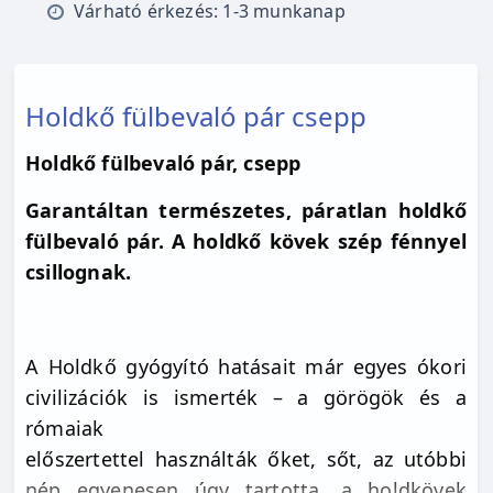
Várható érkezés: 1-3 munkanap
Holdkő fülbevaló pár csepp
Holdkő fülbevaló pár, csepp
G
arantáltan természetes, páratlan holdkő
fülbevaló pár. A holdkő kövek szép fénnyel
csillognak.
A Holdkő gyógyító hatásait már egyes ókori
civilizációk is ismerték – a görögök és a
rómaiak
előszertettel használták őket, sőt, az utóbbi
nép egyenesen úgy tartotta, a holdkövek