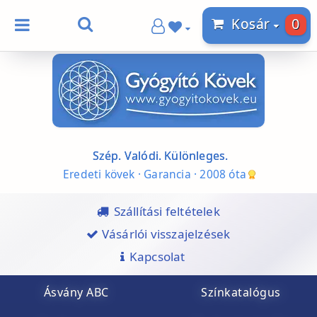
0
Kosár
Szép. Valódi. Különleges.
Eredeti kövek · Garancia · 2008 óta
Szállítási feltételek
Vásárlói visszajelzések
Kapcsolat
Ásvány ABC
Színkatalógus