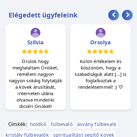
Elégedett ügyfeleink
Szilvia
Orsolya
Örülök hogy
Külön értékelem és
megtalaltam Önöket,
köszönöm, hogy a
remélem nagyon
szabadságuk alatt [...] is
nagyon sokáig folytatják
foglalkoztak a
a kövek árusításàt,
rendelésemmel! :) ♡
interneten utána
olvasva mindenki
dicséri Önöket!
Címkék:
holdkő
fülbevaló
ásvány fülbevaló
kristály fülbevalók
spiritualitást segítő kövek