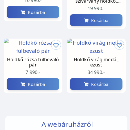
10 990.-
szivárvány holdkő,
ezüst
19 990.-
Kosárba
Kosárba
Holdkő rózsa fülbevaló
Holdkő virág medál,
pár
ezüst
7 990.-
34 990.-
Kosárba
Kosárba
A webáruházról