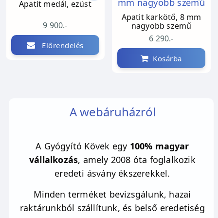
Apatit medál, ezüst
Apatit karkötő, 8 mm
9 900.-
nagyobb szemű
6 290.-
Előrendelés
Kosárba
A webáruházról
A Gyógyító Kövek egy
100% magyar
vállalkozás
, amely 2008 óta foglalkozik
eredeti ásvány ékszerekkel.
Minden terméket bevizsgálunk, hazai
raktárunkból szállítunk, és belső eredetiség