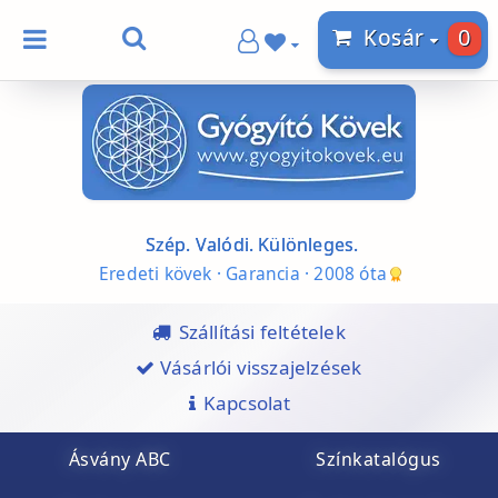
0
Kosár
Szép. Valódi. Különleges.
Eredeti kövek · Garancia · 2008 óta
Szállítási feltételek
Vásárlói visszajelzések
Kapcsolat
Ásvány ABC
Színkatalógus