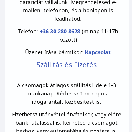
garanciát vállalunk. Megrendelésed e-
mailen, telefonon, és a honlapon is
leadhatod.
Telefon:
+36 30 280 8628
(m.nap 11-17h
között)
Üzenet írása bármikor:
Kapcsolat
Szállítás és Fizetés
A csomagok átlagos szállítási ideje 1-3
munkanap. Kérhetsz 1 m.napos
időgarantált kézbesítést is.
Fizethetsz utánvéttel átvételkor, vagy előre
banki utalással is, kérheted a csomagot
házhoz, vagy automatába és postára is,