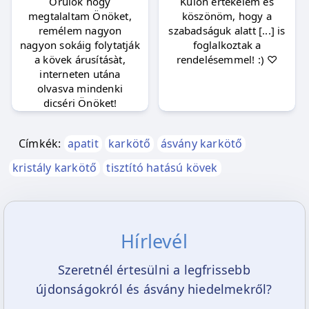
Örülök hogy
Külön értékelem és
megtalaltam Önöket,
köszönöm, hogy a
remélem nagyon
szabadságuk alatt [...] is
nagyon sokáig folytatják
foglalkoztak a
a kövek árusításàt,
rendelésemmel! :) ♡
interneten utána
olvasva mindenki
dicséri Önöket!
Címkék:
apatit
karkötő
ásvány karkötő
kristály karkötő
tisztító hatású kövek
Hírlevél
Szeretnél értesülni a legfrissebb
újdonságokról és ásvány hiedelmekről?