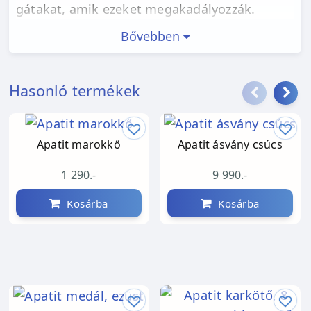
gátakat, amik ezeket megakadályozzák.
Bővebben
Ha többet szeretnél megtudni az apatit
ásványról,
kattints ide
!
Hasonló termékek
Apatit marokkő
Apatit ásvány csúcs
1 290.-
9 990.-
Kosárba
Kosárba