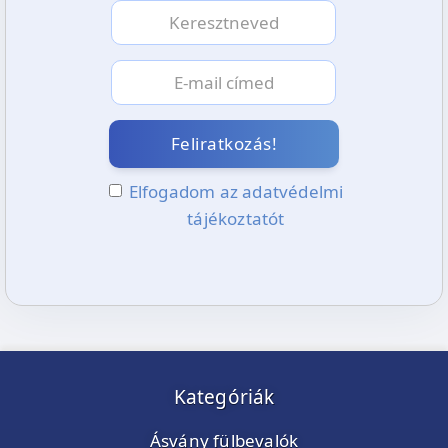
Feliratkozás!
Elfogadom az adatvédelmi
tájékoztatót
Kategóriák
Ásvány fülbevalók