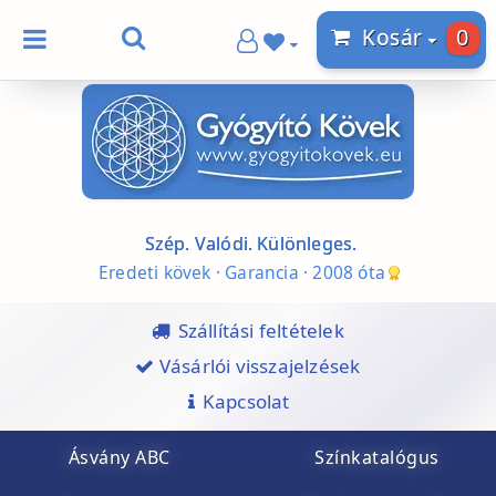
0
Kosár
Szép. Valódi. Különleges.
Eredeti kövek · Garancia · 2008 óta
Szállítási feltételek
Vásárlói visszajelzések
Kapcsolat
Ásvány ABC
Színkatalógus