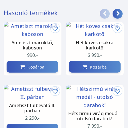
Hasonló termékek
Ametiszt marokkő,
Hét köves csakra
kaboson
karkötő
990.-
6 990.-
Kosárba
Kosárba
Ametiszt fülbevaló II.
párban
Hétszirmú virág medál -
2 290.-
utolsó darabok!
7 990.-