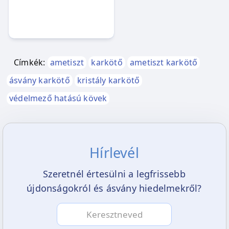
Címkék:
ametiszt
karkötő
ametiszt karkötő
ásvány karkötő
kristály karkötő
védelmező hatású kövek
Hírlevél
Szeretnél értesülni a legfrissebb
újdonságokról és ásvány hiedelmekről?