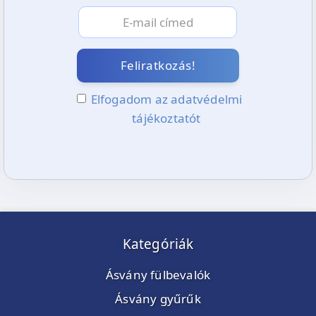
Feliratkozás!
Elfogadom az adatvédelmi
tájékoztatót
Kategóriák
Ásvány fülbevalók
Ásvány gyűrűk