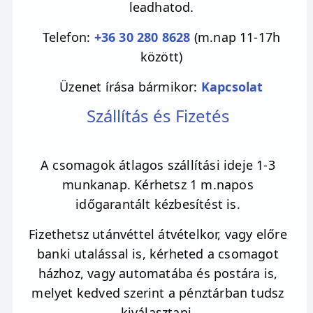
leadhatod.
Telefon:
+36 30 280 8628
(m.nap 11-17h
Ha többet szeretnél megtudni az ametiszt
között)
ásványról,
kattints ide és olvasd el részletes
Üzenet írása bármikor:
Kapcsolat
leírásunkat róla!
Szállítás és Fizetés
A csomagok átlagos szállítási ideje 1-3
munkanap. Kérhetsz 1 m.napos
időgarantált kézbesítést is.
Fizethetsz utánvéttel átvételkor, vagy előre
banki utalással is, kérheted a csomagot
házhoz, vagy automatába és postára is,
melyet kedved szerint a pénztárban tudsz
kiválasztani.