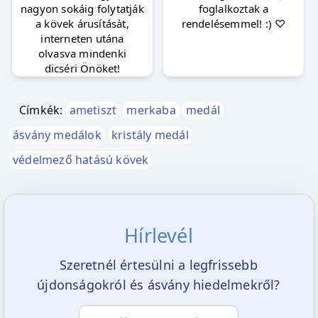
nagyon sokáig folytatják
foglalkoztak a
a kövek árusításàt,
rendelésemmel! :) ♡
interneten utána
olvasva mindenki
dicséri Önöket!
Címkék:
ametiszt
merkaba
medál
ásvány medálok
kristály medál
védelmező hatású kövek
Hírlevél
Szeretnél értesülni a legfrissebb
újdonságokról és ásvány hiedelmekről?