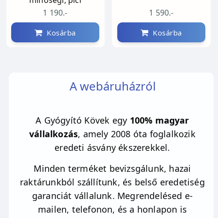
forma, mely forgásra képes. Minél
1 190.-
1 590.-
harmonikusabban forog ez az energiamező,
Kosárba
Kosárba
annál jobban érzed magad. A kristály
merkaba tisztítja és megvédi az aurát,
energiatestünket, javítja közérzetünket és
növeli tudatosságunkat. Segít lelkünknek
A webáruházról
hazaérkezni a testünkbe, a jelenbe, amikor
csak az itt és most számít. Támogatja az
összekapcsolódást a harmonikus renddel és
A Gyógyító Kövek egy
100% magyar
megélni az ősforrással való kapcsolatot. A
vállalkozás
, amely 2008 óta foglalkozik
merkaba kristály felerősíti az univerzum
eredeti ásvány ékszerekkel.
hangját, sokan úgy hiszik, hogy a
Minden terméket bevizsgálunk, hazai
felemelkedés kulcsa. Rendkívüli társ
raktárunkból szállítunk, és belső eredetiség
meditációban, támogatja a megvilágosodást.
garanciát vállalunk. Megrendelésed e-
Segíthet kapcsolatba lépni a benned rejlő
mailen, telefonon, és a honlapon is
fénnyel, szeretettel és jósággal.