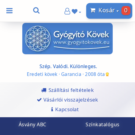
0
Kosár
Szép. Valódi. Különleges.
Eredeti kövek · Garancia · 2008 óta
Szállítási feltételek
Vásárlói visszajelzések
Kapcsolat
Ásvány ABC
Színkatalógus