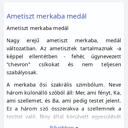
Ametiszt merkaba medál
Ametiszt merkaba medál
Nagy erejű ametiszt merkaba, medál
változatban. Az ametisztek tartalmaznak -a
képpel ellentétben - fehér, úgynevezett
"chevron" csíkokat és nem teljesen
szabályosak.
A merkaba ősi szakrális szimbólum. Neve
három különálló szóból áll: Mer, ami fényt, Ka,
ami szellemet, és Ba, ami pedig testet jelent.
Ez a három szó összerakva a szellemnek a
testtel való, fény által körülvett egyesülését
jelenti. Ősidők óta úgy tartják, hogy a
Bővebben