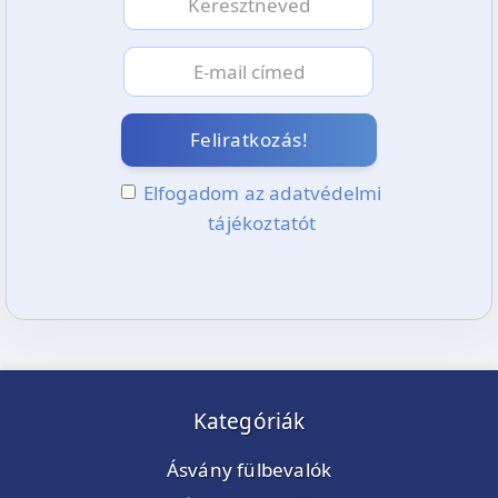
Feliratkozás!
Elfogadom az adatvédelmi
tájékoztatót
Kategóriák
Ásvány fülbevalók