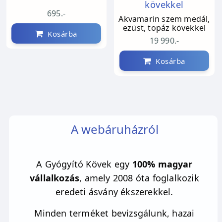
695.-
Akvamarin szem medál,
ezüst, topáz kövekkel
Kosárba
19 990.-
Kosárba
A webáruházról
A Gyógyító Kövek egy
100% magyar
vállalkozás
, amely 2008 óta foglalkozik
eredeti ásvány ékszerekkel.
Minden terméket bevizsgálunk, hazai