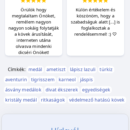
Örülök hogy
Külön értékelem és
megtalaltam Önöket,
köszönöm, hogy a
remélem nagyon
szabadságuk alatt [...] is
nagyon sokáig folytatják
foglalkoztak a
a kövek árusításàt,
rendelésemmel! :) ♡
interneten utána
olvasva mindenki
dicséri Önöket!
Címkék:
medál
ametiszt
lápisz lazuli
türkiz
aventurin
tigrisszem
karneol
jáspis
ásvány medálok
divat ékszerek
egyediségek
kristály medál
ritkaságok
védelmező hatású kövek