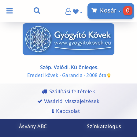
0
Kosár
Szép. Valódi. Különleges.
Eredeti kövek · Garancia · 2008 óta
Szállítási feltételek
Vásárlói visszajelzések
Kapcsolat
Ásvány ABC
Színkatalógus