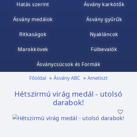
Hatás szerint
Ásvány karkötők
Ásvány medálok
Ásvány gyűrűk
Ritkaságok
Nyakláncok
Marokkövek
Fülbevalók
Ásványcsúcsok és Formák
Főoldal
Ásvány ABC
Ametiszt
Hétszirmú virág medál - utolsó
darabok!