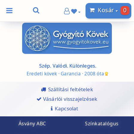
0
Kosár
Szép. Valódi. Különleges.
Eredeti kövek · Garancia · 2008 óta
Szállítási feltételek
Vásárlói visszajelzések
Kapcsolat
Ásvány ABC
Színkatalógus