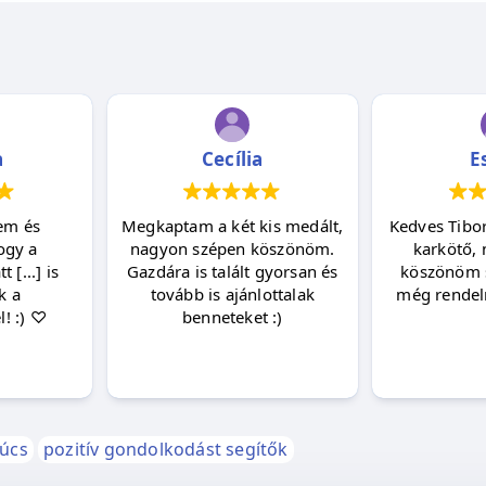
a
Cecília
E
em és
Megkaptam a két kis medált,
Kedves Tibor
ogy a
nagyon szépen köszönöm.
karkötő, 
 [...] is
Gazdára is talált gyorsan és
köszönöm 
k a
tovább is ajánlottalak
még rendeln
! :) ♡
benneteket :)
súcs
pozitív gondolkodást segítők