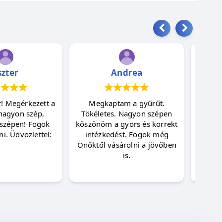
szter
Andrea
! Megérkezett a
Megkaptam a gyűrűt.
Kös
nagyon szép,
Tökéletes. Nagyon szépen
medál
szépen! Fogok
köszönöm a gyors és korrekt
i. Üdvözlettel:
intézkedést. Fogok még
Önöktől vásárolni a jövőben
is.