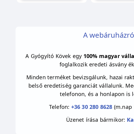
A webáruházró
A Gyógyító Kövek egy
100% magyar válla
foglalkozik eredeti ásvány é
Minden terméket bevizsgálunk, hazai rakt
belső eredetiség garanciát vállalunk. M
telefonon, és a honlapon is 
Telefon:
+36 30 280 8628
(m.nap 
Üzenet írása bármikor:
Ka