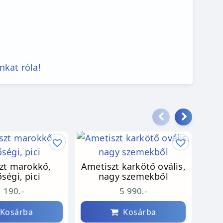
nkat róla!
zt marokkő,
Ametiszt karkötő ovális,
Ró
ségi, pici
nagy szemekből
1 190.-
5 990.-
Kosárba
Kosárba