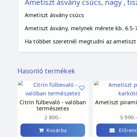
Ametiszt ásvány csúcs, nagy , tis
Ametiszt ásvány csúcs
Ametiszt ásvány, melynek mérete kb. 6.5-7 
Ha többet szeretnél megtudni az ametiszt
Hasonló termékek
Citrin fülbevaló - valóban
Ametiszt piram
természetes
2 800.-
5 990.
Kosárba
Előrend