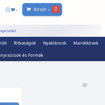
0
Kosár
apcsolat
rűk
Ritkaságok
Nyakláncok
Marokkövek
ánycsúcsok és Formák