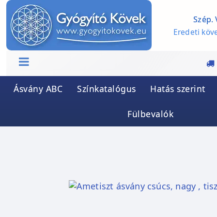
Szép. 
Eredeti köve
Ásvány ABC
Színkatalógus
Hatás szerint
Fülbevalók