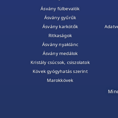
Ásvány fülbevalók
Ásvány gyűrűk
Ásvány karkötők
Adatvé
Ritkaságok
Ásvány nyaklánc
Ásvány medálok
Kristály csúcsok, csiszolatok
Kövek gyógyhatás szerint
Marokkövek
Mind