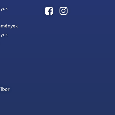
nyok
élemények
nyok
Tibor