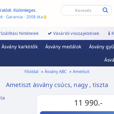
Valódi. Különleges.
k · Garancia · 2008 óta
Szállítási feltételek
Vásárlói visszajelzések
K
Ásvány karkötők
Ásvány medálok
Ásvány gyű
Ásv
Főoldal
Ásvány ABC
Ametiszt
Ametiszt ásvány csúcs, nagy , tiszta
11 990.-