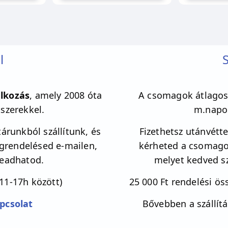
l
S
lkozás
, amely 2008 óta
A csomagok átlagos 
kszerekkel.
m.napos
árunkból szállítunk, és
Fizethetsz utánvéttel
egrendelésed e-mailen,
kérheted a csomagot
leadhatod.
melyet kedved sz
11-17h között)
25 000 Ft rendelési öss
pcsolat
Bővebben a szállítá