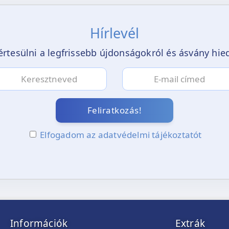
Hírlevél
értesülni a legfrissebb újdonságokról és ásvány hi
Feliratkozás!
Elfogadom az adatvédelmi tájékoztatót
Információk
Extrák