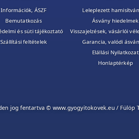
Információk, ÁSZF
Leleplezett hamisítvá
Bemutatkozás
Ásvány hiedelmek
delmi és süti tájékoztató
Visszajelzések, vásárlói v
Szállítási feltételek
Garancia, valódi ásvá
Elállási Nyilatkozat
Honlaptérkép
en jog fentartva © www.gyogyitokovek.eu / Fülöp 