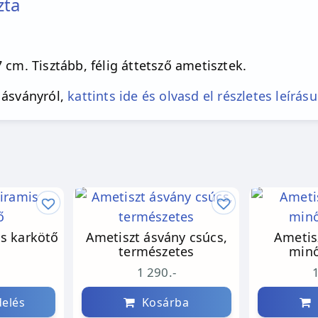
zta
cm. Tisztább, félig áttetsző ametisztek.
 ásványról,
kattints ide és olvasd el részletes leírásu
is karkötő
Ametiszt ásvány csúcs,
Ametis
természetes
minő
-
1 290.-
elés
Kosárba