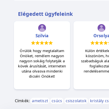
Elégedett ügyfeleink
Szilvia
Orsoly
Örülök hogy megtalaltam
Külön értékel
pen
Önöket, remélem nagyon
köszönöm, h
ik,
nagyon sokáig folytatják a
szabadságuk alatt
 fog
kövek árusításàt, interneten
foglalkozta
s
utána olvasva mindenki
rendelésemmel
t
dicséri Önöket!
😊
Címkék:
ametiszt
csúcs
csiszolatok
kristály c