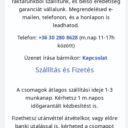
raktárunkból szállítunk, és belső eredetiség
fejlődésünk útjából, és alkalmazkodni az
garanciát vállalunk. Megrendelésed e-
erőpróbát jelentő helyzetekben. Támogatja a
mailen, telefonon, és a honlapon is
kreativitásunkat is.
A
kunzit
a szívcsakra és az
leadhatod.
Isteni szeretet legmagasabb minőségeit
hordozza.
Telefon:
+36 30 280 8628
(m.nap 11-17h
között)
Üzenet írása bármikor:
Kapcsolat
Szállítás és Fizetés
A csomagok átlagos szállítási ideje 1-3
munkanap. Kérhetsz 1 m.napos
időgarantált kézbesítést is.
Fizethetsz utánvéttel átvételkor, vagy előre
banki utalással is, kérheted a csomagot