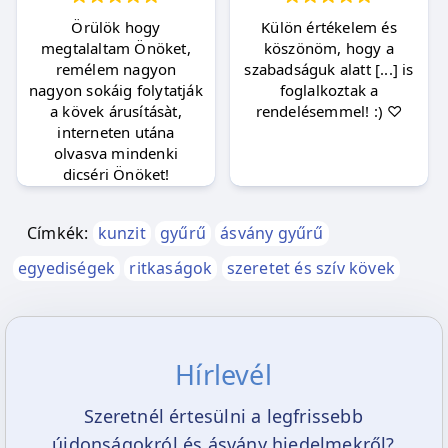
Örülök hogy
Külön értékelem és
megtalaltam Önöket,
köszönöm, hogy a
remélem nagyon
szabadságuk alatt [...] is
nagyon sokáig folytatják
foglalkoztak a
a kövek árusításàt,
rendelésemmel! :) ♡
interneten utána
olvasva mindenki
dicséri Önöket!
Címkék:
kunzit
gyűrű
ásvány gyűrű
egyediségek
ritkaságok
szeretet és szív kövek
Hírlevél
Szeretnél értesülni a legfrissebb
újdonságokról és ásvány hiedelmekről?