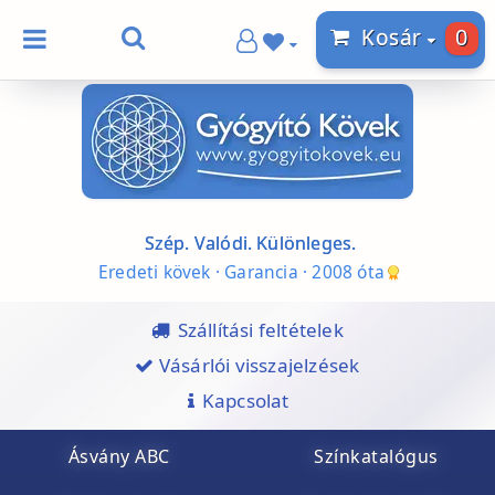
0
Kosár
Szép. Valódi. Különleges.
Eredeti kövek · Garancia · 2008 óta
Szállítási feltételek
Vásárlói visszajelzések
Kapcsolat
Ásvány ABC
Színkatalógus