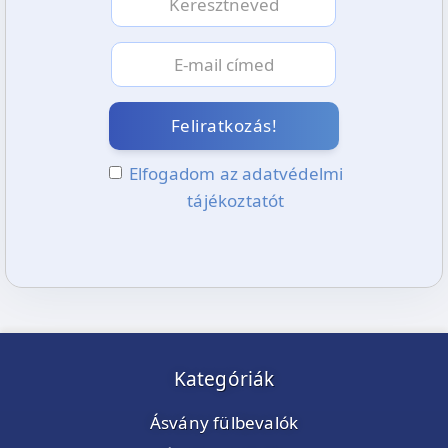
Feliratkozás!
Elfogadom az adatvédelmi
tájékoztatót
Kategóriák
Ásvány fülbevalók