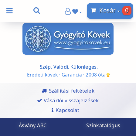
0
Kosár
Szép. Valódi. Különleges.
Eredeti kövek · Garancia · 2008 óta
Szállítási feltételek
Vásárlói visszajelzések
Kapcsolat
Ásvány ABC
Színkatalógus