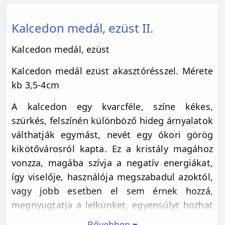
Kalcedon medál, ezüst II.
Kalcedon medál, ezüst
Kalcedon medál ezüst akasztórésszel. Mérete
kb 3,5-4cm
A kalcedon egy kvarcféle, színe kékes,
szürkés, felszínén különböző hideg árnyalatok
válthatják egymást, nevét egy ókori görög
kikötővárosról kapta. Ez a kristály magához
vonzza, magába szívja a negatív energiákat,
így viselője, használója megszabadul azoktól,
vagy jobb esetben el sem érnek hozzá,
megnyugtatja a lelkünket, egyensúlyt hozhat
az életünkbe. A kalcedont a beszélők kövének
Bővebben