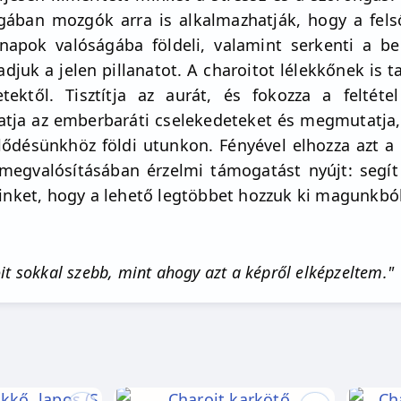
világában mozgók arra is alkalmazhatják, hogy a f
napok valóságába földeli, valamint serkenti a bel
djuk a jelen pillanatot. A charoitot lélekkőnek is 
tektől. Tisztítja az aurát, és fokozza a feltéte
gatja az emberbaráti cselekedeteket és megmutatja,
fejlődésünkhöz földi utunkon. Fényével elhozza azt a
egvalósításában érzelmi támogatást nyújt: segít
minket, hogy a lehető legtöbbet hozzuk ki magunkból
t sokkal szebb, mint ahogy azt a képről elképzeltem."