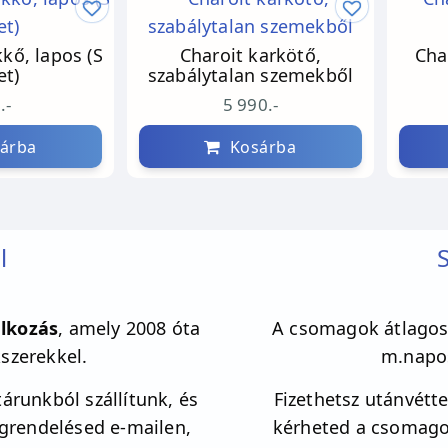
kő, lapos (S
Charoit karkötő,
Cha
et)
szabálytalan szemekből
.-
5 990.-
árba
Kosárba
l
S
lkozás
, amely 2008 óta
A csomagok átlagos 
kszerekkel.
m.napos
árunkból szállítunk, és
Fizethetsz utánvéttel
egrendelésed e-mailen,
kérheted a csomagot