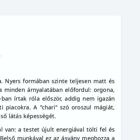
.
ta. Nyers formában szinte teljesen matt és
ila minden árnyalatában előfordul: orgona,
-ban írtak róla először, addig nem igazán
i piacokra. A "chari" szó oroszul mágiát,
első látás képességét.
van: a testet újult energiával tölti fel és
. Belső munkával ez az ásvány meghozza a