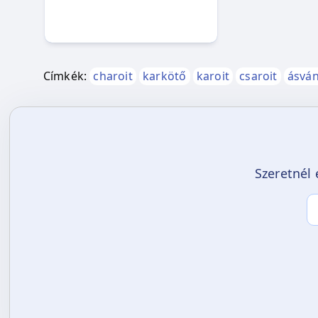
Címkék:
charoit
karkötő
karoit
csaroit
ásván
Szeretnél 