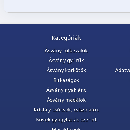
Kategóriák
Ásvány fülbevalók
Ásvány gyűrűk
Ásvány karkötők
Adatvé
Ritkaságok
Ásvány nyaklánc
Ásvány medálok
Kristály csúcsok, csiszolatok
Kövek gyógyhatás szerint
Marokkövek