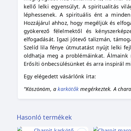
kellő lelki egyensúlyt. A spiritualitás 
léphessenek. A spirituális ént a minden
Hozzájárul ahhoz, hogy megéljük és elfoga
gyökerező félelmektől és kényszerképze
elfogadását. Igazi jótevő talizmán, támo
Szelíd lila fénye útmutatást nyújt lelki 
oldhatja meg a problémáinkat. Álmaink m
Erősíti önbecsülésünket és arra inspirál 
Egy elégedett vásárlónk írta:
"Köszönöm, a
karkötők
megérkeztek. A charoi
Hasonló termékek