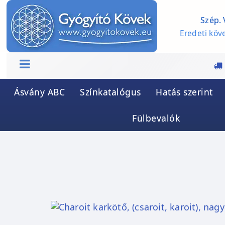
Szép. 
Eredeti köve
Ásvány ABC
Színkatalógus
Hatás szerint
Fülbevalók