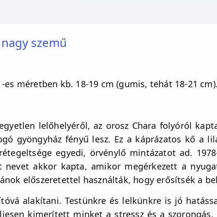
), nagy szemű
 -es méretben kb. 18-19 cm (gumis, tehát 18-21 cm)
t egyetlen lelőhelyéről, az orosz Chara folyóról kap
llogó gyöngyház fényű lesz. Ez a káprázatos kő a l
y rétegeltsége egyedi, örvénylő mintázatot ad. 1978
oit nevet akkor kapta, amikor megérkezett a nyugat
ámánok előszeretettel használták, hogy erősítsék a b
óvá alakítani. Testünkre és lelkünkre is jó hatással 
ljesen kimerített minket a stressz és a szorongás