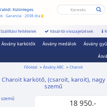
Valódi. Különleges.
k · Garancia · 2008 óta
Szállítási feltételek
Vásárlói visszajelzések
K
Ásvány karkötők
Ásvány medálok
Ásvány gyű
Ásv
Főoldal
Ásvány ABC
Charoit
Charoit karkötő, (csaroit, karoit), nagy
szemű
18 950.-