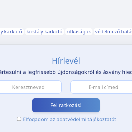
y karkötő
kristály karkötő
ritkaságok
védelmező hatá
Hírlevél
értesülni a legfrissebb újdonságokról és ásvány hi
Feliratkozás!
Elfogadom az adatvédelmi tájékoztatót