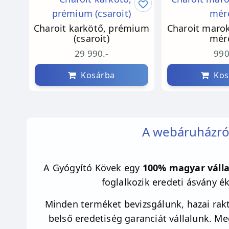
Charoit karkötő, prémium
Charoit marok
(csaroit)
mér
29 990.-
990
Kosárba
Kos
A webáruházró
A Gyógyító Kövek egy
100% magyar válla
foglalkozik eredeti ásvány é
Minden terméket bevizsgálunk, hazai rakt
belső eredetiség garanciát vállalunk. M