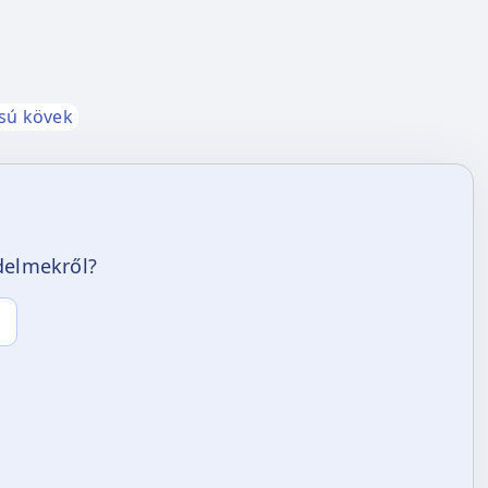
sú kövek
edelmekről?