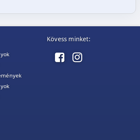
Kövess minket:
nyok
élemények
nyok