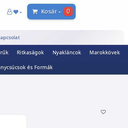
0
Kosár
apcsolat
rűk
Ritkaságok
Nyakláncok
Marokkövek
ánycsúcsok és Formák