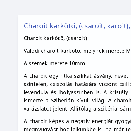
Charoit karkötő, (csaroit, karoit
Charoit karkötő, (csaroit)
Valódi charoit karkötő, melynek mérete M
A szemek mérete 10mm.
A charoit egy ritka szilikát ásvány, nevé
színtelen, csiszolás hatására viszont csi
levendula és ibolyaszínben is. A kristál
ismerte a Szibérián kívüli világ. A char
varázslatot jelent. Állítólag a szibériai s
A charoit képes a negatív energiát gyógyít
megnyugvást hoz lelkünkbe is, ha már te