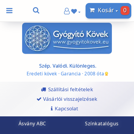
0
Kosár
Szép. Valódi. Különleges.
Eredeti kövek · Garancia · 2008 óta
Szállítási feltételek
Vásárlói visszajelzések
Kapcsolat
Ásvány ABC
Színkatalógus