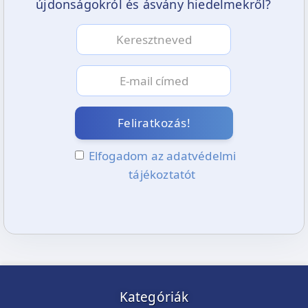
újdonságokról és ásvány hiedelmekről?
· ha úgy érzed szétszóródtak az energiáid
· ha az energiarendszered szeretnéd
kiegyensúlyozni
· ha magadba szeretnél merülni egy kis
önvizsgálatra
Feliratkozás!
Elfogadom az adatvédelmi
tájékoztatót
Kategóriák