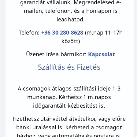
garanciát vállalunk. Megrendelésed e-
mocsarak mélyéről. Támogatja a spirituális
mailen, telefonon, és a honlapon is
fejlődést, fokozza az intuitív képességeket.
leadhatod.
Remekül alkalmazható meditációhoz is,
ugyanis ha úgy vesszük, hogy a meditáció a
Telefon:
+36 30 280 8628
(m.nap 11-17h
lélek nyelve, akkor az arany rutilkvarc a
között)
tolmács. A rutilkvarc a teremtő erő
Üzenet írása bármikor:
Kapcsolat
befogadására ösztönöz. Aktiválja a kreatív
energiákat, kreativitásod újult erővel
Szállítás és Fizetés
inspirálja, mely új célokat és ötleteket hoz az
életedbe. Egy olyan úton segít elindulni,
A csomagok átlagos szállítási ideje 1-3
melyen megvalósíthatod önmagad, a lelked
munkanap. Kérhetsz 1 m.napos
pedig szabadon szárnyalhat. Közben
időgarantált kézbesítést is.
szembesít mindazokkal az általad generált
akadályokkal, amik a szabadság megélésében
Fizethetsz utánvéttel átvételkor, vagy előre
gátolnak. Arra buzdít, hogy mélyebben merülj
banki utalással is, kérheted a csomagot
el önmagadban és elvezet a problémáid
házhoz, vagy automatába és postára is,