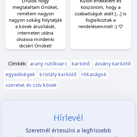
Örülök hogy
Külön értékelem és
legmagasabb szintű útmutatókkal,
megtalaltam Önöket,
köszönöm, hogy a
entitásokkal és összekapcsolódhatsz az isteni
remélem nagyon
szabadságuk alatt [...] is
nagyon sokáig folytatják
foglalkoztak a
tervvel. Míg lábad a Földön tartja, addig
a kövek árusításàt,
rendelésemmel! :) ♡
lelked az égi világhoz engedi kötődni. Ezt a
interneten utána
csodás kristályt a lélek világítótornyaként is
olvasva mindenki
dicséri Önöket!
emlegetik. A tudatot az égi birodalmak felé
emeli. Üzenete: az életed benned zajlik!
Címkék:
arany rutilkvarc
karkötő
ásvány karkötő
Az arany rutilkvarc akkor kell neked:
egyediségek
kristály karkötő
ritkaságok
· ha tudatosságodat szeretnéd fokozni
szeretet és szív kövek
· ha az elakadásaid mögé szeretnél nézni
· ha önmagad meggyógyításához van
Hírlevél
szükséged segítségre
Az arany rutilkvarc segítségedre lehet:
Szeretnél értesülni a legfrissebb