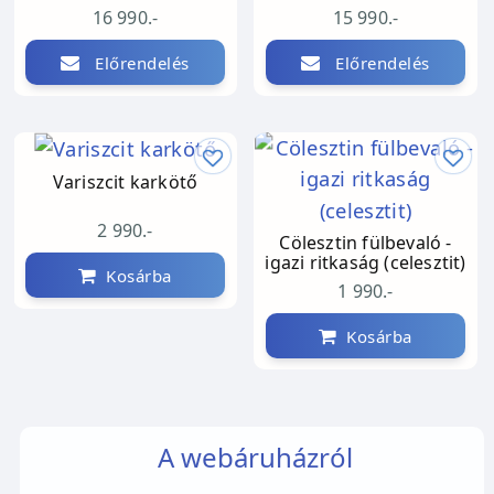
16 990.-
15 990.-
Előrendelés
Előrendelés
Variszcit karkötő
2 990.-
Cölesztin fülbevaló -
igazi ritkaság (celesztit)
Kosárba
1 990.-
Kosárba
A webáruházról