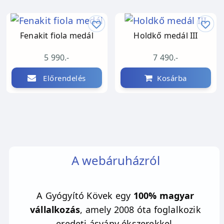
Fenakit fiola medál
Holdkő medál III
5 990.-
7 490.-
Előrendelés
Kosárba
A webáruházról
A Gyógyító Kövek egy
100% magyar
vállalkozás
, amely 2008 óta foglalkozik
eredeti ásvány ékszerekkel.