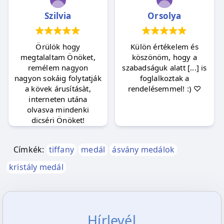
Szilvia
Orsolya
Örülök hogy
Külön értékelem és
megtalaltam Önöket,
köszönöm, hogy a
remélem nagyon
szabadságuk alatt [...] is
nagyon sokáig folytatják
foglalkoztak a
a kövek árusításàt,
rendelésemmel! :) ♡
interneten utána
olvasva mindenki
dicséri Önöket!
Címkék:
tiffany
medál
ásvány medálok
kristály medál
Hírlevél