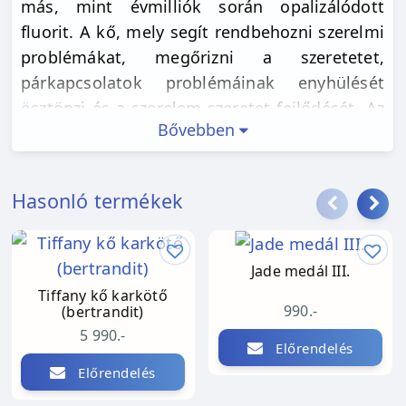
más, mint évmilliók során opalizálódott
fluorit. A kő, mely segít rendbehozni szerelmi
problémákat, megőrizni a szeretetet,
párkapcsolatok problémáinak enyhülését
ösztönzi és a szerelem-szeretet fejlődését. Az
Bővebben
új energiás szakrális csakra is hotzá tartozik.
A megvalósuláshoz természetesen belső
munka, a párod szándéka is, és egyéb lépések
Hasonló termékek
is szükségesek. A kő hosszú távon segít
rendezni viszonoykat egy kis extra érzést
vinni a párkapcsolatokhoz. A fő eleme a víz
Jade medál III.
elem.
Tiffany kő karkötő
990.-
(bertrandit)
5 990.-
Előrendelés
Előrendelés