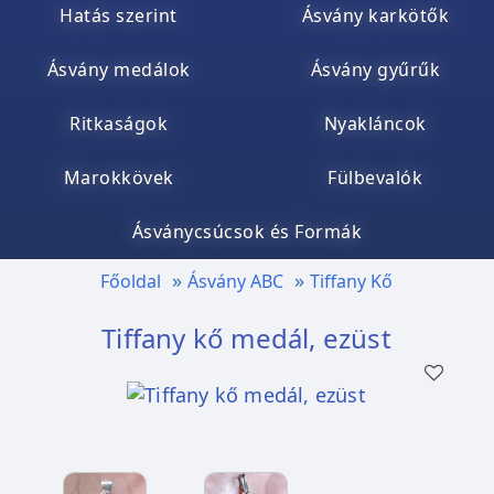
Hatás szerint
Ásvány karkötők
Ásvány medálok
Ásvány gyűrűk
Ritkaságok
Nyakláncok
Marokkövek
Fülbevalók
Ásványcsúcsok és Formák
Főoldal
Ásvány ABC
Tiffany Kő
Tiffany kő medál, ezüst