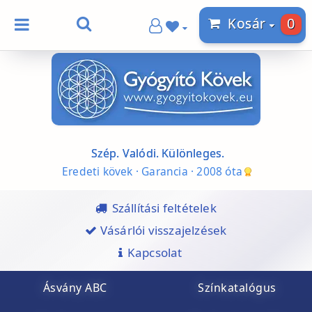
0
Kosár
Szép. Valódi. Különleges.
Eredeti kövek · Garancia · 2008 óta
Szállítási feltételek
Vásárlói visszajelzések
Kapcsolat
Ásvány ABC
Színkatalógus