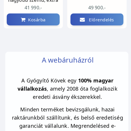
41 990.-
49 900.-
Támogatja a spirituális fejlődést és a
Kosárba
Előrendelés
megvilágosodást.
Védelem és bátorság:
Erős védőburkot képez a negatív energiák ellen.
A webáruházról
Bátorságot ad a függetlenedéshez és az önálló
élethez.
A Gyógyító Kövek egy
100% magyar
Szent Mihály arkangyal köve, mely spirituális
vállalkozás
, amely 2008 óta foglalkozik
védelmet nyújt.
eredeti ásvány ékszerekkel.
Miben lehet még segítségedre?
Minden terméket bevizsgálunk, hazai
Önbizalom növelése
raktárunkból szállítunk, és belső eredetiség
garanciát vállalunk. Megrendelésed e-
Kreativitás fokozása