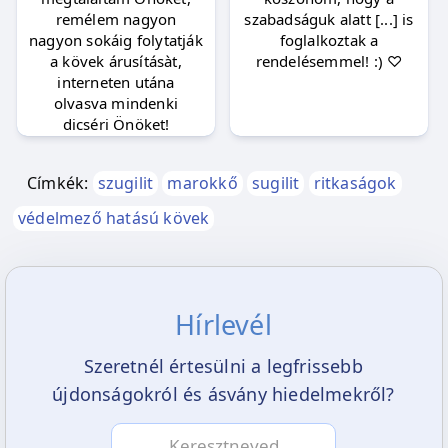
remélem nagyon
szabadságuk alatt [...] is
nagyon sokáig folytatják
foglalkoztak a
a kövek árusításàt,
rendelésemmel! :) ♡
interneten utána
olvasva mindenki
dicséri Önöket!
Címkék:
szugilit
marokkő
sugilit
ritkaságok
védelmező hatású kövek
Hírlevél
Szeretnél értesülni a legfrissebb
újdonságokról és ásvány hiedelmekről?