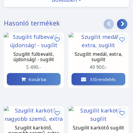
Szeretet és harmónia:
Hasonló termékek
Megnyitja és összehangolja a csakrákat,
elősegítve a szeretet szabad áramlását.
Támogatja a szeretetteljes kommunikációt és a
Szugilit fülbevaló,
Szugilit medál, extra,
megbocsátást.
újdonság! - sugilit
sugilit
5 490.-
49 900.-
Belső békét és harmóniát teremt.
Kosárba
Előrendelés
Önismeret és megvilágosodás:
Segít felkutatni a belső blokkok eredetét.
Megértést ad a tudat és a test közötti
kapcsolatra.
Szugilit karkötő,
Szugilit karkötő sugilit
Választ ad a létezés nagy kérdéseire.
nagyobb szemű, extra