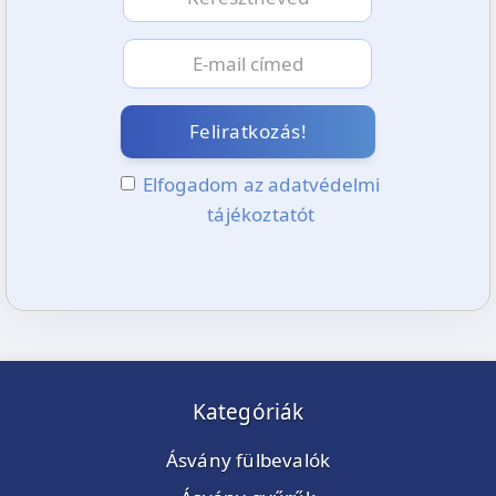
Feliratkozás!
Elfogadom az adatvédelmi
tájékoztatót
Kategóriák
Ásvány fülbevalók