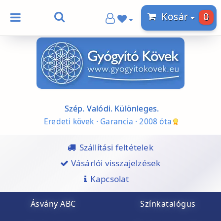
0
Kosár
Szép. Valódi. Különleges.
Eredeti kövek · Garancia · 2008 óta
Szállítási feltételek
Vásárlói visszajelzések
Kapcsolat
Ásvány ABC
Színkatalógus