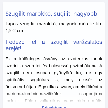
Szugilit marokkő, sugilit, nagyobb
Lapos szugilit marokkő, melynek mérete kb.
1,5-2 cm.
Fedezd fel a szugilit varázslatos
erejét!
Ez a különleges ásvány az ezoterikus tanok
szerint a szeretet és bölcsesség szimbóluma. A
szugilit nem csupán gyönyörű kő, de egy
spirituális segítőtárs is, mely elkísér az
önismeret útján. Egy ritka ásvány, amely főként a
nátrium-alumínium-szilikátok csoportjába
tartozik. Főleg vulkanikus vagy hidrotermális
Bővebben
környezetben fordul elő.