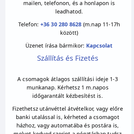
mailen, telefonon, és a honlapon is
Gyógyító energiák közvetítése
leadhatod.
Telefon:
+36 30 280 8628
(m.nap 11-17h
A szugilit ideális választás azoknak:
között)
Akik a szeretet és a bölcsesség útját keresik
Üzenet írása bármikor:
Kapcsolat
Akik szeretnének jobban megismerni önmagukat
Szállítás és Fizetés
Akik spirituális fejlődésre vágynak
Akik védelmet keresnek a negatív energiák ellen
A csomagok átlagos szállítási ideje 1-3
munkanap. Kérhetsz 1 m.napos
időgarantált kézbesítést is.
Ha úgy érzed, hogy a szugilit energiája hívogat,
Fizethetsz utánvéttel átvételkor, vagy előre
ne habozz! Engedd, hogy ez a varázslatos
banki utalással is, kérheted a csomagot
ásvány támogasson a belső utadon!
házhoz, vagy automatába és postára is,
melyet kedved szerint a pénztárban tudsz