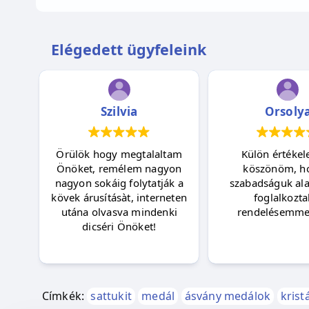
Elégedett ügyfeleink
Szilvia
Orsoly
Örülök hogy megtalaltam
Külön értékel
pen
Önöket, remélem nagyon
köszönöm, h
ik,
nagyon sokáig folytatják a
szabadságuk alatt
 fog
kövek árusításàt, interneten
foglalkozta
s
utána olvasva mindenki
rendelésemmel
t
dicséri Önöket!
😊
Címkék:
sattukit
medál
ásvány medálok
krist