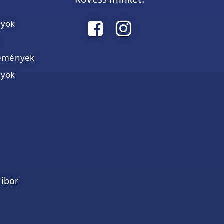
nyok
élemények
nyok
Tibor