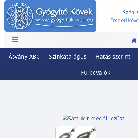
Szép. 
Eredeti köve
Ásvány ABC
Színkatalógus
Hatás szerint
Fülbevalók