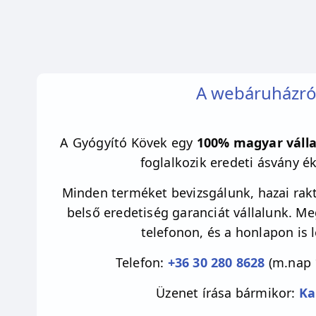
A webáruházró
A Gyógyító Kövek egy
100% magyar válla
foglalkozik eredeti ásvány é
Minden terméket bevizsgálunk, hazai rakt
belső eredetiség garanciát vállalunk. M
telefonon, és a honlapon is 
Telefon:
+36 30 280 8628
(m.nap 
Üzenet írása bármikor:
Ka