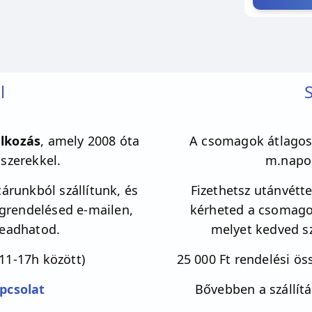
l
S
lkozás
, amely 2008 óta
A csomagok átlagos 
kszerekkel.
m.napos
árunkból szállítunk, és
Fizethetsz utánvéttel
egrendelésed e-mailen,
kérheted a csomagot
leadhatod.
melyet kedved sz
11-17h között)
25 000 Ft rendelési öss
pcsolat
Bővebben a szállítá