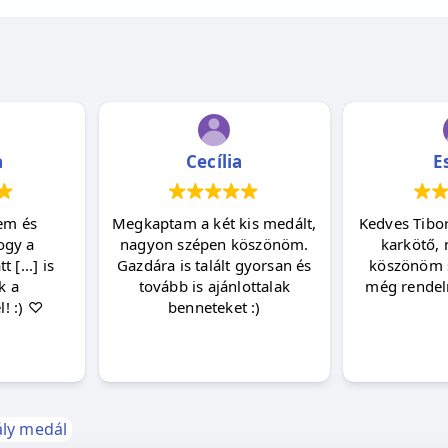
a
Cecília
E
em és
Megkaptam a két kis medált,
Kedves Tibor
ogy a
nagyon szépen köszönöm.
karkötő, 
 [...] is
Gazdára is talált gyorsan és
köszönöm 
k a
tovább is ajánlottalak
még rendeln
! :) ♡
benneteket :)
ály medál