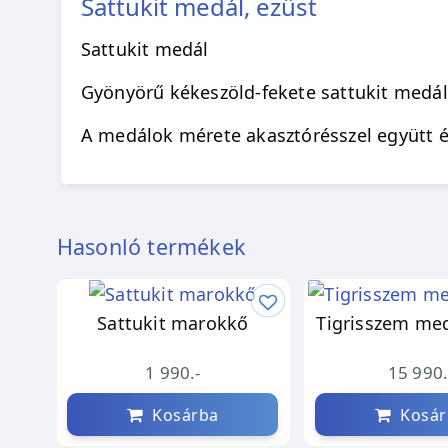
Sattukit medál, ezüst
Sattukit medál
Gyönyörű kékeszöld-fekete sattukit medál
A medálok mérete akasztórésszel együtt 
Hasonló termékek
Sattukit marokkő
Tigrisszem med
1 990.-
15 990.
Kosárba
Kosár