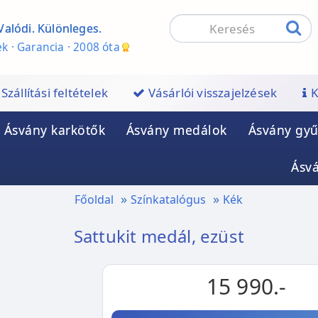
Valódi. Különleges.
k · Garancia · 2008 óta
Szállítási feltételek
Vásárlói visszajelzések
K
Ásvány karkötők
Ásvány medálok
Ásvány gyű
Ásv
Főoldal
Színkatalógus
Kék
Sattukit medál, ezüst
15 990.-