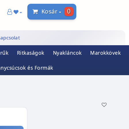
0
Kosár
apcsolat
rűk
Ritkaságok
Nyakláncok
Marokkövek
ánycsúcsok és Formák