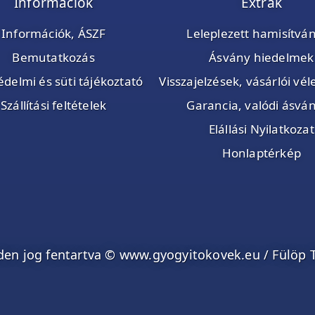
Információk
Extrák
Információk, ÁSZF
Leleplezett hamisítvá
Bemutatkozás
Ásvány hiedelmek
delmi és süti tájékoztató
Visszajelzések, vásárlói v
Szállítási feltételek
Garancia, valódi ásvá
Elállási Nyilatkozat
Honlaptérkép
en jog fentartva © www.gyogyitokovek.eu / Fülöp 