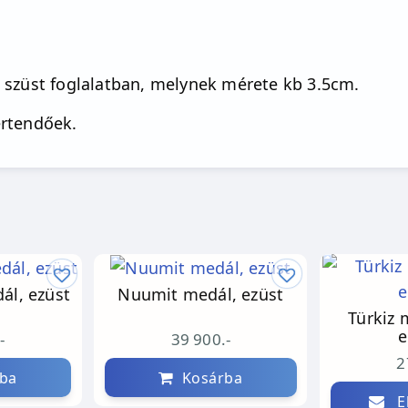
 szüst foglalatban, melynek mérete kb 3.5cm.
értendőek.
ál, ezüst
Nuumit medál, ezüst
Türkiz 
e
-
39 900.-
2
ba
Kosárba
El