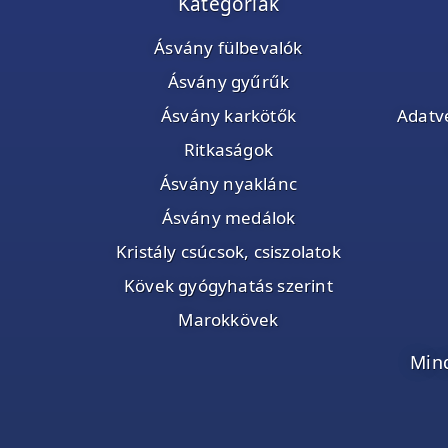
Kategóriák
Ásvány fülbevalók
Ásvány gyűrűk
Ásvány karkötők
Adatvé
Ritkaságok
Ásvány nyaklánc
Ásvány medálok
Kristály csúcsok, csiszolatok
Kövek gyógyhatás szerint
Marokkövek
Mind