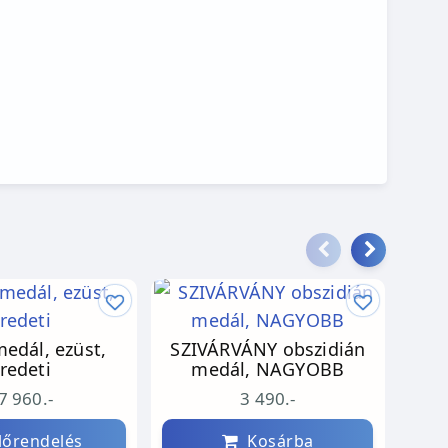
medál, ezüst,
SZIVÁRVÁNY obszidián
Akva
redeti
medál, NAGYOBB
7 960.-
3 490.-
őrendelés
Kosárba