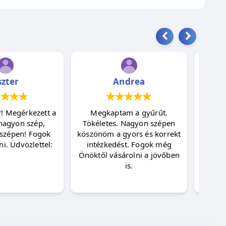
szter
Andrea
! Megérkezett a
Megkaptam a gyűrűt.
Kös
nagyon szép,
Tökéletes. Nagyon szépen
medál
szépen! Fogok
köszönöm a gyors és korrekt
i. Üdvözlettel:
intézkedést. Fogok még
Önöktől vásárolni a jövőben
is.