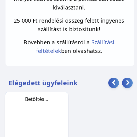
kiválasztani.
neked, hogy amíg magad nem tudod szeretni,
addig mást sem igazán. A rózsakvarc az anyai
25 000 Ft rendelési összeg felett ingyenes
energiákkal való kapcsolat köve is. Ősidők
szállítást is biztosítunk!
óta használják a nők termékenységének
Bővebben a szállításról a
Szállítási
fokozására, a terhesség időszakában pedig a
feltételek
ben olvashatsz.
magzat védelmére. Felébreszti a benned
szunnyadó nőt, egyszerre ruház fel a nőiesség
csodás erejével és finom gyengédségével.
Üzenete: a szeretet te magad vagy!
Elégedett ügyfeleink
A rózsakvarc akkor kell neked
Betöltés...
· ha női aspektusod szeretnéd erősíteni
· ha lelki sebeid be szeretnéd gyógyítani
· ha az önbizalmadnak támogatásra van