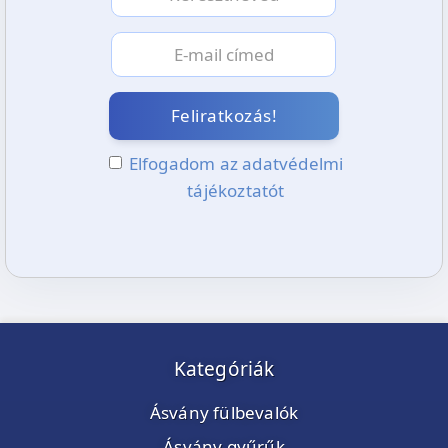
Feliratkozás!
Elfogadom az adatvédelmi
tájékoztatót
Kategóriák
Ásvány fülbevalók
Ásvány gyűrűk