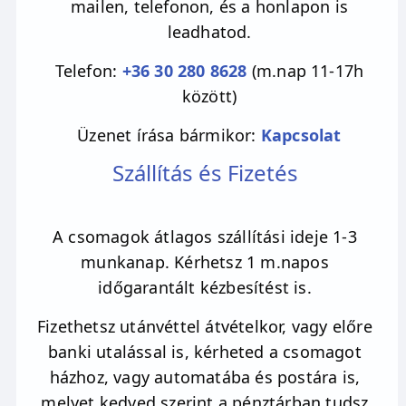
mailen, telefonon, és a honlapon is
Használhatod haragod, félelmeid,
leadhatod.
csalódásaid, bűntudatod oldásához és lelki
Telefon:
+36 30 280 8628
(m.nap 11-17h
békéd beteljesítéséhez. Ez a gyönyörű kő
között)
segít megbocsátani és felülírni a régi
mintákat, amelyek visszatartanak a
Üzenet írása bármikor:
Kapcsolat
boldogság megélésétől. A rózsakvarc
Szállítás és Fizetés
szívcsakrán keresztül gyógyítja az
önbecsülésedet ért sebeket is. Belső munkád
során finoman alakít át minden
A csomagok átlagos szállítási ideje 1-3
önértékeléssel, magabiztossággal és
munkanap. Kérhetsz 1 m.napos
önelfogadással kapcsolatos negatív energiát.
időgarantált kézbesítést is.
Megtanít szeretni és elfogadni önmagad,
Fizethetsz utánvéttel átvételkor, vagy előre
megbocsátani tökéletlenségeid és hibáid.
banki utalással is, kérheted a csomagot
Rávilágít a benned rejlő szépségre és jóságra,
házhoz, vagy automatába és postára is,
mely által szerető lelkeket vonzhatsz
melyet kedved szerint a pénztárban tudsz
magadhoz. A maga szelídségével tanítja meg