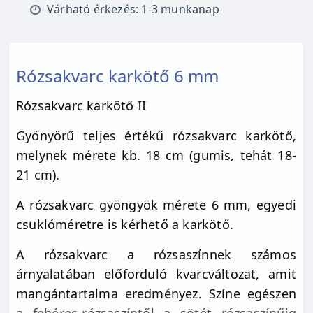
Várható érkezés: 1-3 munkanap
Rózsakvarc karkötő 6 mm
Rózsakvarc karkötő II
Gyönyörű teljes értékű rózsakvarc karkötő,
melynek mérete kb. 18 cm (gumis, tehát 18-
21 cm).
A rózsakvarc gyöngyök mérete 6 mm, egyedi
csuklóméretre is kérhető a karkötő.
A rózsakvarc a rózsaszínnek számos
árnyalatában előforduló kvarcváltozat, amit
mangántartalma eredményez. Színe egészen
a fehéres-rózsaszíntől a sötét rózsaszínűig