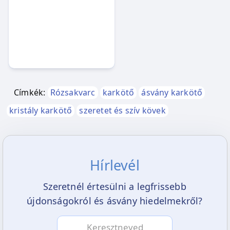
szüksége
A rózsakvarc segítségedre lehet
· amikor úgy érzed elfáradt a lelked
· amikor közelebb szeretnéd hozni
magadhoz a szerelmed, a családod, a
Címkék:
Rózsakvarc
karkötő
ásvány karkötő
barátaid
kristály karkötő
szeretet és szív kövek
· amikor gyermeki lelked szeretnéd újra
kibontani magadban
Hírlevél
Szeretnél értesülni a legfrissebb
újdonságokról és ásvány hiedelmekről?