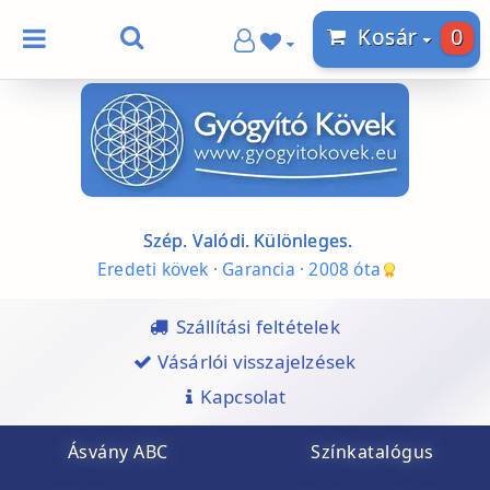
0
Kosár
Szép. Valódi. Különleges.
Eredeti kövek · Garancia · 2008 óta
Szállítási feltételek
Vásárlói visszajelzések
Kapcsolat
Ásvány ABC
Színkatalógus