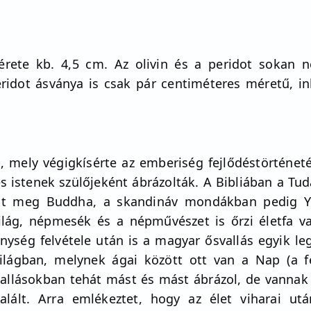
rete kb. 4,5 cm. Az olivin és a peridot sokan ne
ridot ásványa is csak pár centiméteres méretű, in
m, mely végigkísérte az emberiség fejlődéstörténeté
s istenek szülőjeként ábrázolták. A Bibliában a Tu
dott meg Buddha, a skandináv mondákban pedig Yg
világ, népmesék és a népművészet is őrzi életfa 
ység felvétele után is a magyar ősvallás egyik le
lágban, melynek ágai között ott van a Nap (a f
llásokban tehát mást és mást ábrázol, de vannak 
halált. Arra emlékeztet, hogy az élet viharai 