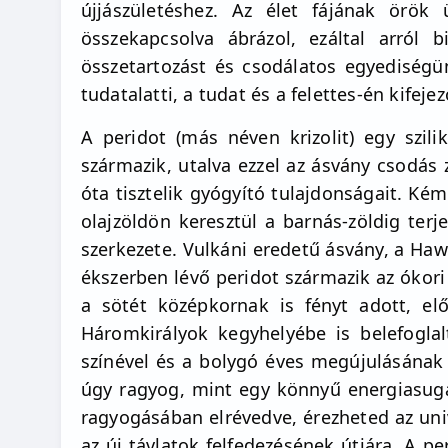
újjászületéshez. Az élet fájának örök
összekapcsolva ábrázol, ezáltal arról
összetartozást és csodálatos egyediségü
tudatalatti, a tudat és a felettes-én kifej
A peridot (más néven krizolit) egy szili
származik, utalva ezzel az ásvány csodás 
óta tisztelik gyógyító tulajdonságait. Ké
olajzöldön keresztül a barnás-zöldig ter
szerkezete. Vulkáni eredetű ásvány, a Haw
ékszerben lévő peridot származik az ókori
a sötét középkornak is fényt adott, el
Háromkirályok kegyhelyébe is belefoglal
színével és a bolygó éves megújulásának 
úgy ragyog, mint egy könnyű energiasugár
ragyogásában elrévedve, érezheted az univ
az új távlatok felfedezésének útjára. A pe