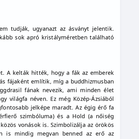
m tudják, ugyanazt az ásványt jelentik.
kább sok apró kristályméretben található
t. A kelták hitték, hogy a fák az emberek
dás fájaként említik, míg a buddhizmusban
gdrasil fának nevezik, ami minden élet
vagy világfa néven. Ez még Közép-Ázsiából
gfontosabb jelképe maradt. Az égig érő fa
érfierő szimbóluma) és a Hold (a nőiség
közös vonások is. Szimbolizálja az örökös
után is mindig megvan benned az erő az