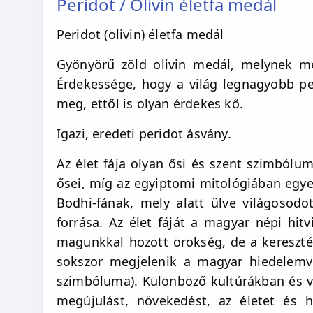
Peridot / Olivin életfa medál
Peridot (olivin) életfa medál
Gyönyörű zöld olivin medál, melynek mé
Érdekessége, hogy a világ legnagyobb pe
meg, ettől is olyan érdekes kő.
Igazi, eredeti peridot ásvány.
Az élet fája olyan ősi és szent szimbólu
ősei, míg az egyiptomi mitológiában egye
Bodhi-fának, mely alatt ülve világoso
forrása. Az élet fáját a magyar népi hit
magunkkal hozott örökség, de a keresztén
sokszor megjelenik a magyar hiedelemvi
szimbóluma). Különböző kultúrákban és va
megújulást, növekedést, az életet és 