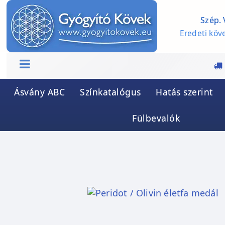
Szép. 
Eredeti köve
Ásvány ABC
Színkatalógus
Hatás szerint
Fülbevalók