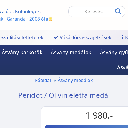
Valódi. Különleges.
k · Garancia · 2008 óta
Szállítási feltételek
Vásárlói visszajelzések
K
Ásvány karkötők
Ásvány medálok
Ásvány gyű
Ásv
Főoldal
Ásvány medálok
Peridot / Olivin életfa medál
1 980.-