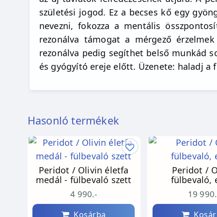
születési jogod. Ez a becses kő egy gyön
nevezni, fokozza a mentális összpontosí
rezonálva támogat a mérgező érzelmek ki
rezonálva pedig segíthet belső munkád so
és gyógyító ereje előtt. Üzenete: haladj a 
Hasonló termékek
Peridot / Olivin életfa
Peridot / O
medál - fülbevaló szett
fülbevaló, 
4 990.-
19 990.
Kosárba
Kosár