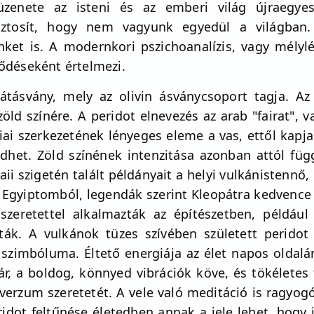
 üzenete az isteni és az emberi világ újraegy
 biztosít, hogy nem vagyunk egyedül a világba
nket is. A modernkori pszichoanalízis, vagy mélyl
eződéseként értelmezi.
kátásvány, mely az olivin ásványcsoport tagja. Az o
zöld színére. A peridot elnevezés az arab "fairat", 
miai szerkezetének lényeges eleme a vas, ettől kapja
jedhet. Zöld színének intenzitása azonban attól füg
aii szigetén talált példányait a helyi vulkánistennő
 Egyiptomból, legendák szerint Kleopátra kedvence 
őszeretettel alkalmazták az építészetben, példáu
ták. A vulkánok tüzes szívében született peridot 
szimbóluma. Éltető energiája az élet napos oldalán
, a boldog, könnyed vibrációk köve, és tökéletes 
erzum szeretetét. A vele való meditáció is ragyogó
ridot feltűnése életedben annak a jele lehet, hogy 