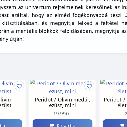
gyszem az univerzum rejtelmeinek keresőinek az i
tást azáltal, hogy az elméd fogékonyabbá teszi 
tisztításában, és megnyitja lelked a feltétel nél
rán a mentális blokkok feloldásában, megnyitja a
fény útján!
livin
Peridot / Olivin medál,
Peridot / Oliv
ezüst
ezüst, mini
éle
-
19 990.-
ba
Kosárba