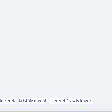
ékszerek
kristály medál
szeretet és szív kövek