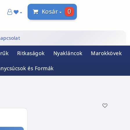
0
Kosár
apcsolat
rűk
Ritkaságok
Nyakláncok
Marokkövek
ánycsúcsok és Formák