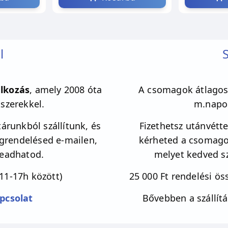
l
S
lkozás
, amely 2008 óta
A csomagok átlagos 
kszerekkel.
m.napos
árunkból szállítunk, és
Fizethetsz utánvéttel
egrendelésed e-mailen,
kérheted a csomagot
leadhatod.
melyet kedved sz
11-17h között)
25 000 Ft rendelési öss
pcsolat
Bővebben a szállítá