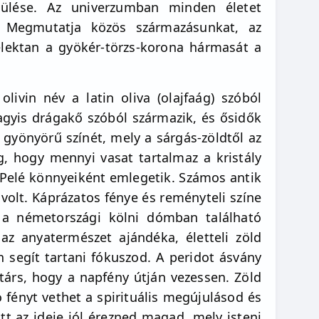
esülése. Az univerzumban minden életet
n. Megmutatja közös származásunkat, az
élektan a gyökér-törzs-korona hármasát a
livin név a latin oliva (olajfaág) szóból
vagyis drágakő szóból származik, és ősidők
 gyönyörű színét, mely a sárgás-zöldtől az
g, hogy mennyi vasat tartalmaz a kristály
, Pelé könnyeiként emlegetik. Számos antik
volt. Káprázatos fénye és reményteli színe
l a németországi kölni dómban található
az anyatermészet ajándéka, életteli zöld
 segít tartani fókuszod. A peridot ásvány
társ, hogy a napfény útján vezessen. Zöld
 fényt vethet a spirituális megújulásod és
itt az ideje jól érezned magad, mely isteni