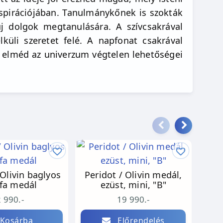
nspirációjában. Tanulmánykőnek is szokták
új dolgok megtanulására. A szívcsakrával
küli szeretet felé. A napfonat csakrával
z elméd az univerzum végtelen lehetőségei
in baglyos
Peridot / Olivin medál,
Per
tfa medál
ezüst, mini, "B"
2 990.-
19 990.-
Kosárba
Előrendelés