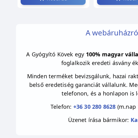
A webáruházró
A Gyógyító Kövek egy
100% magyar válla
foglalkozik eredeti ásvány é
Minden terméket bevizsgálunk, hazai rakt
belső eredetiség garanciát vállalunk. M
telefonon, és a honlapon is 
Telefon:
+36 30 280 8628
(m.nap 
Üzenet írása bármikor:
Ka