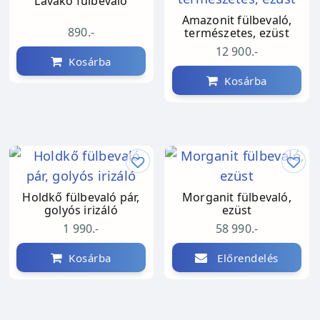
Lávakő fülbevaló
Amazonit fülbevaló,
890.-
természetes, ezüst
12 900.-
Kosárba
Kosárba
Holdkő fülbevaló pár,
Morganit fülbevaló,
golyós irizáló
ezüst
1 990.-
58 990.-
Kosárba
Előrendelés