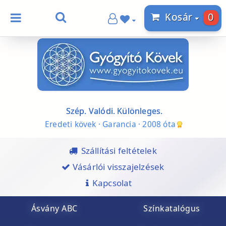
0
Kosár
Szép. Valódi. Különleges.
Eredeti kövek · Garancia · 2008 óta
Szállítási feltételek
Vásárlói visszajelzések
Kapcsolat
Ásvány ABC
Színkatalógus