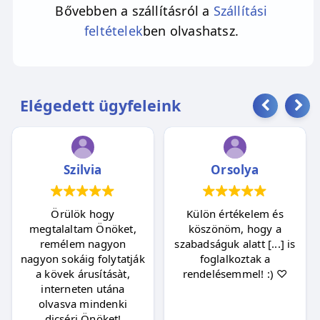
Bővebben a szállításról a
Szállítási
feltételek
ben olvashatsz.
Elégedett ügyfeleink
Szilvia
Orsolya
Örülök hogy
Külön értékelem és
megtalaltam Önöket,
köszönöm, hogy a
remélem nagyon
szabadságuk alatt [...] is
nagyon sokáig folytatják
foglalkoztak a
a kövek árusításàt,
rendelésemmel! :) ♡
interneten utána
olvasva mindenki
dicséri Önöket!