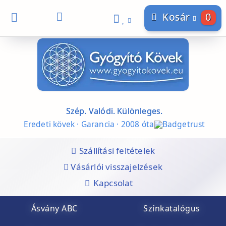
0
Kosár
Szép. Valódi. Különleges.
Eredeti kövek · Garancia · 2008 óta
Szállítási feltételek
Vásárlói visszajelzések
Kapcsolat
Ásvány ABC
Színkatalógus