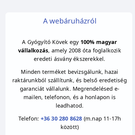
stabilizálódni, véd, óv és gyógyít, segíti a
felettes megkülönböztető képesség
A webáruházról
gyakorlását, a negatív energiák távol tartását,
és több mint 50féle összetevőt tartalmaz. A
gömb forma a tökéletesség jelképét
A Gyógyító Kövek egy
100% magyar
szimbolizálja.
vállalkozás
, amely 2008 óta foglalkozik
eredeti ásvány ékszerekkel.
Több termékes készlet és eredeti ásvány
lévén a medálok irizáló mintája változatos,
Minden terméket bevizsgálunk, hazai
napfényél, vagy erős lámpafény alatt forgatva
raktárunkból szállítunk, és belső eredetiség
mindegyik medálnak garantáltan van
garanciát vállalunk. Megrendelésed e-
valamilyen színű csillogása.
mailen, telefonon, és a honlapon is
leadhatod.
Telefon:
+36 30 280 8628
(m.nap 11-17h
között)