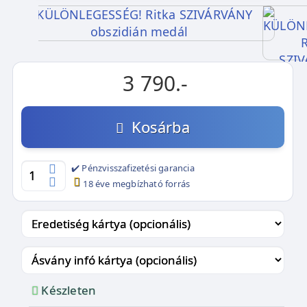
3 790.-
Kosárba
✔️ Pénzvisszafizetési garancia
18 éve megbízható forrás
Készleten