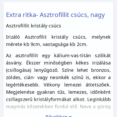
Extra ritka- Asztrofillit csúcs, nagy
Asztrofillit kristály csúcs
Irizáló Asztrofilit kristály csúcs, melynek
mérete kb 9cm, vastagsága kb 2cm.
Az asztrofillit egy kálium-vas-titán szilikát
ásvány. Ékszer minőségben kékes irizálása
(csillogása) lenyűgöző. Színe lehet bronzos,
zöldes, cián- vagy neonkék színű is, ekkor a
legértékesebb. Vékony lemezei áttetszőek.
Megjelenése gyakran tűs, lemezes, időnként
csillagszerű kristályformákat alkot. Leginkább
magmás kőzetekben fordul elő. Neve a görög
astron phyllon (csillag levél) szavakból ered.
Bővebben