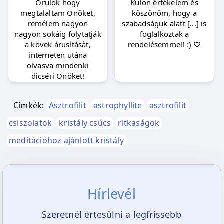
Örülök hogy
Külön értékelem és
megtalaltam Önöket,
köszönöm, hogy a
remélem nagyon
szabadságuk alatt [...] is
nagyon sokáig folytatják
foglalkoztak a
a kövek árusításàt,
rendelésemmel! :) ♡
interneten utána
olvasva mindenki
dicséri Önöket!
Címkék:
Asztrofilit
astrophyllite
asztrofilit
csiszolatok
kristály csúcs
ritkaságok
meditációhoz ajánlott kristály
Hírlevél
Szeretnél értesülni a legfrissebb