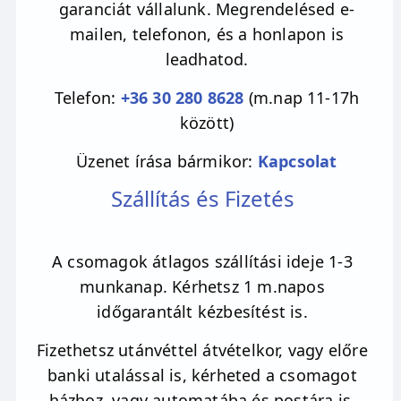
garanciát vállalunk. Megrendelésed e-
védelmezője, segítheti a biztonságos
mailen, telefonon, és a honlapon is
navigációt a testen kívüli utazásokkor az arra
leadhatod.
képes és nyitott embereknek. Az asztrofilit
üzenete: fogadd be a világegyetem
Telefon:
+36 30 280 8628
(m.nap 11-17h
harmóniáját!
között)
Az asztrofilit akkor kell neked
Üzenet írása bármikor:
Kapcsolat
· ha a saját utad keresed
Szállítás és Fizetés
· ha tanulni akarsz saját magadról
A csomagok átlagos szállítási ideje 1-3
· ha az érzelmeid szeretnéd letisztázni
munkanap. Kérhetsz 1 m.napos
· ha szembe szeretnél nézni félelmeiddel
időgarantált kézbesítést is.
Az asztrofilit segítségedre lehet
Fizethetsz utánvéttel átvételkor, vagy előre
banki utalással is, kérheted a csomagot
· amikor önfeloldozásra van szükséged
házhoz, vagy automatába és postára is,