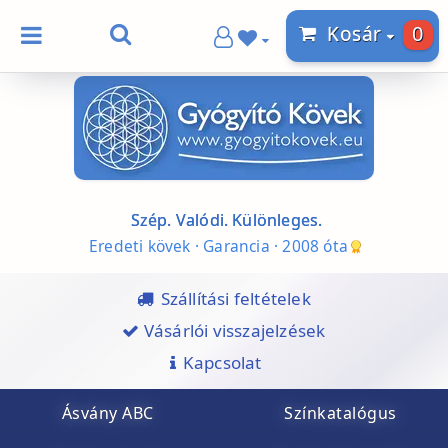
0
Kosár
Szép. Valódi. Különleges.
Eredeti kövek · Garancia · 2008 óta
Szállítási feltételek
Vásárlói visszajelzések
Kapcsolat
Ásvány ABC
Színkatalógus