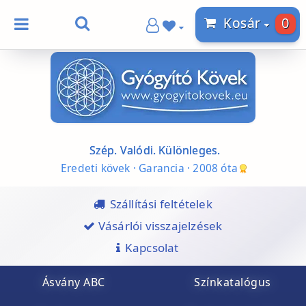
0
Kosár
Szép. Valódi. Különleges.
Eredeti kövek · Garancia · 2008 óta
Szállítási feltételek
Vásárlói visszajelzések
Kapcsolat
Ásvány ABC
Színkatalógus