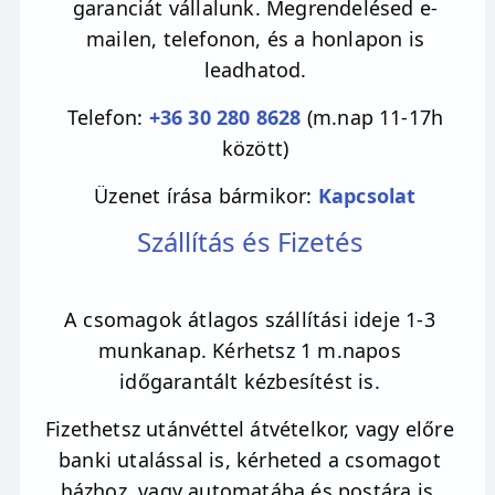
garanciát vállalunk. Megrendelésed e-
vagyunk kénytelenek érintkezni, a citrin
mailen, telefonon, és a honlapon is
segíthet magunktól távol tartani az ő
leadhatod.
negativitásuk.
Telefon:
+36 30 280 8628
(m.nap 11-17h
között)
Üzenet írása bármikor:
Kapcsolat
Szállítás és Fizetés
A csomagok átlagos szállítási ideje 1-3
munkanap. Kérhetsz 1 m.napos
időgarantált kézbesítést is.
Fizethetsz utánvéttel átvételkor, vagy előre
banki utalással is, kérheted a csomagot
házhoz, vagy automatába és postára is,