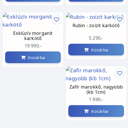
Rubin - zoizit karkötő
Exklúzív morganit
5 290.-
karkötő
19 990.-
Kosárba
Kosárba
Zafír marokkő, nagyobb
(kb 1cm)
1 990.-
Kosárba