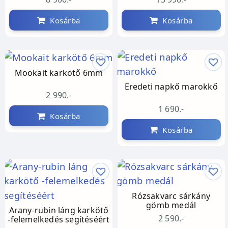
Kosárba
Kosárba
Mookait karkötő 6mm
Eredeti napkő marokkő
2 990.-
1 690.-
Kosárba
Kosárba
Rózsakvarc sárkány
gömb medál
Arany-rubin láng karkötő
2 590.-
-felemelkedés segítéséért