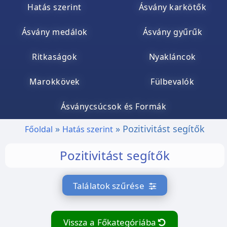
Hatás szerint
Ásvány karkötők
Ásvány medálok
Ásvány gyűrűk
Ritkaságok
Nyakláncok
Marokkövek
Fülbevalók
Ásványcsúcsok és Formák
Pozitivitást segítők
Főoldal
Hatás szerint
Pozitivitást segítők
Találatok szűrése
Vissza a Főkategóriába