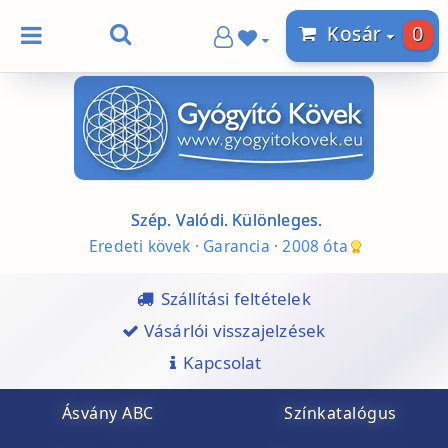
0
Kosár
Szép. Valódi. Különleges.
Eredeti kövek · Garancia · 2008 óta
Szállítási feltételek
Vásárlói visszajelzések
Kapcsolat
Ásvány ABC
Színkatalógus