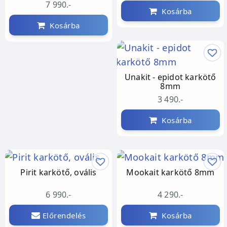
7 990.-
Kosárba
Kosárba
Unakit - epidot karkötő
8mm
3 490.-
Kosárba
Pirit karkötő, ovális
Mookait karkötő 8mm
6 990.-
4 290.-
Előrendelés
Kosárba