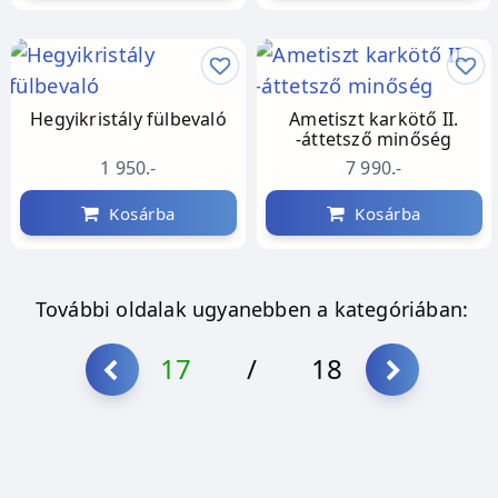
Hegyikristály fülbevaló
Ametiszt karkötő II.
-áttetsző minőség
1 950.-
7 990.-
Kosárba
Kosárba
További oldalak ugyanebben a kategóriában:
17
/
18