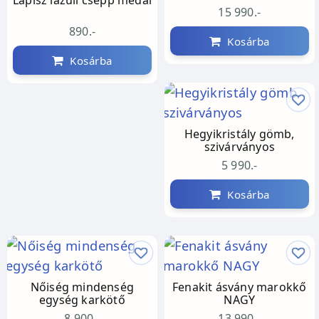
15 990.-
890.-
Kosárba
Kosárba
Hegyikristály gömb,
szivárványos
5 990.-
Kosárba
Nőiség mindenség
Fenakit ásvány marokkő
egység karkötő
NAGY
8 900.-
13 990.-