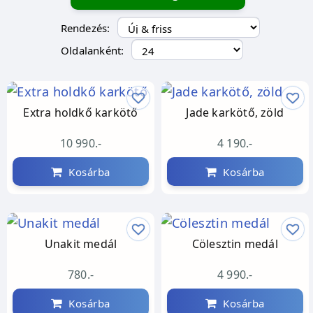
Rendezés:
Oldalanként:
Extra holdkő karkötő
Jade karkötő, zöld
10 990.-
4 190.-
Kosárba
Kosárba
Unakit medál
Cölesztin medál
780.-
4 990.-
Kosárba
Kosárba