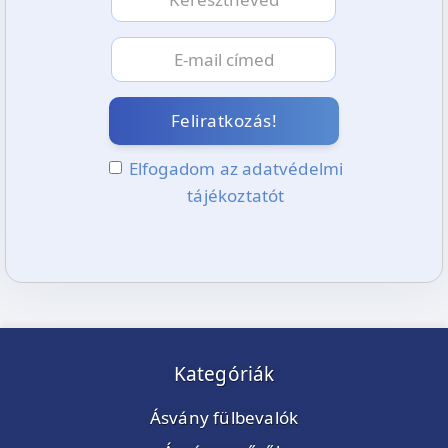
Feliratkozás!
Elfogadom az adatvédelmi
tájékoztatót
Kategóriák
Ásvány fülbevalók