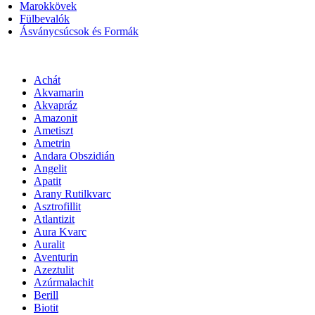
Marokkövek
Fülbevalók
Ásványcsúcsok és Formák
Achát
Akvamarin
Akvapráz
Amazonit
Ametiszt
Ametrin
Andara Obszidián
Angelit
Apatit
Arany Rutilkvarc
Asztrofillit
Atlantizit
Aura Kvarc
Auralit
Aventurin
Azeztulit
Azúrmalachit
Berill
Biotit