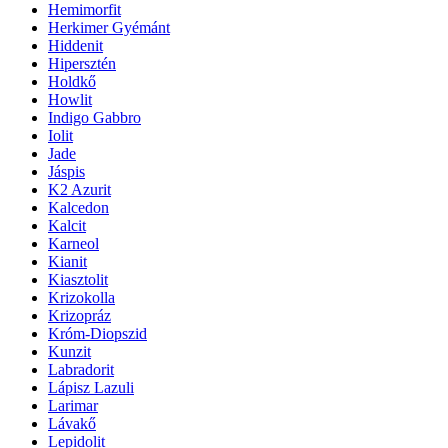
Hemimorfit
Herkimer Gyémánt
Hiddenit
Hipersztén
Holdkő
Howlit
Indigo Gabbro
Iolit
Jade
Jáspis
K2 Azurit
Kalcedon
Kalcit
Karneol
Kianit
Kiasztolit
Krizokolla
Krizopráz
Króm-Diopszid
Kunzit
Labradorit
Lápisz Lazuli
Larimar
Lávakő
Lepidolit