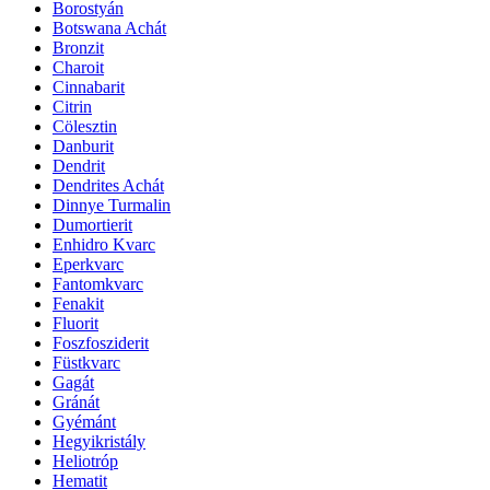
Borostyán
Botswana Achát
Bronzit
Charoit
Cinnabarit
Citrin
Cölesztin
Danburit
Dendrit
Dendrites Achát
Dinnye Turmalin
Dumortierit
Enhidro Kvarc
Eperkvarc
Fantomkvarc
Fenakit
Fluorit
Foszfosziderit
Füstkvarc
Gagát
Gránát
Gyémánt
Hegyikristály
Heliotróp
Hematit