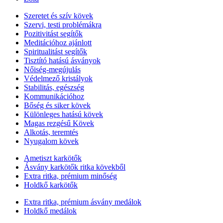
Szeretet és szív kövek
Szervi, testi problémákra
Pozitivitást segítők
Meditációhoz ajánlott
Spiritualitást segítők
Tisztító hatású ásványok
Nőiség-megújulás
Védelmező kristályok
Stabilitás, egészség
Kommunikációhoz
Bőség és siker kövek
Különleges hatású kövek
Magas rezgésű Kövek
Alkotás, teremtés
Nyugalom kövek
Ametiszt karkötők
Ásvány karkötők ritka kövekből
Extra ritka, prémium minőség
Holdkő karkötők
Extra ritka, prémium ásvány medálok
Holdkő medálok