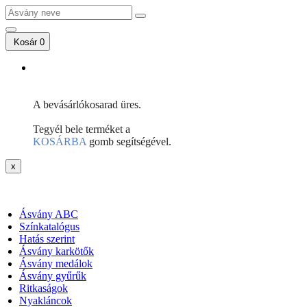
Kosár
0
A bevásárlókosarad üres.
Tegyél bele terméket a
KOSÁRBA
gomb segítségével.
x
Ásvány ABC
Színkatalógus
Hatás szerint
Ásvány karkötők
Ásvány medálok
Ásvány gyűrűk
Ritkaságok
Nyakláncok