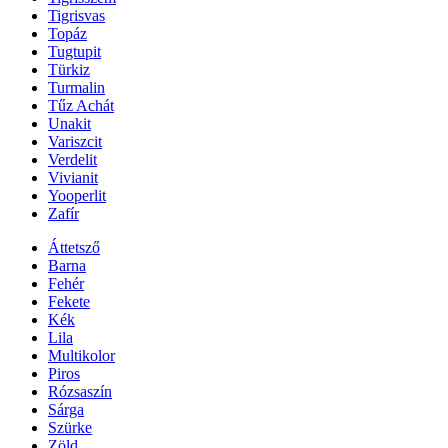
Tigrisvas
Topáz
Tugtupit
Türkiz
Turmalin
Tűz Achát
Unakit
Variszcit
Verdelit
Vivianit
Yooperlit
Zafír
Áttetsző
Barna
Fehér
Fekete
Kék
Lila
Multikolor
Piros
Rózsaszín
Sárga
Szürke
Zöld