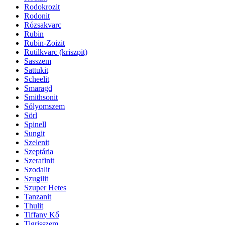
Rodokrozit
Rodonit
Rózsakvarc
Rubin
Rubin-Zoizit
Rutilkvarc (kriszpit)
Sasszem
Sattukit
Scheelit
Smaragd
Smithsonit
Sólyomszem
Sörl
Spinell
Sungit
Szelenit
Szeptária
Szerafinit
Szodalit
Szugilit
Szuper Hetes
Tanzanit
Thulit
Tiffany Kő
Tigrisszem