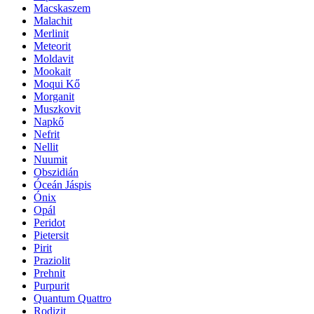
Macskaszem
Malachit
Merlinit
Meteorit
Moldavit
Mookait
Moqui Kő
Morganit
Muszkovit
Napkő
Nefrit
Nellit
Nuumit
Obszidián
Óceán Jáspis
Ónix
Opál
Peridot
Pietersit
Pirit
Praziolit
Prehnit
Purpurit
Quantum Quattro
Rodizit