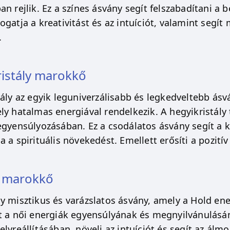
n rejlik. Ez a színes ásvány segít felszabadítani a 
gatja a kreativitást és az intuíciót, valamint segít 
.
ristály marokkő
tály az egyik leguniverzálisabb és legkedveltebb ásv
y hatalmas energiával rendelkezik. A hegyikristály ti
egyensúlyozásában. Ez a csodálatos ásvány segít a k
 a spirituális növekedést. Emellett erősíti a pozití
ő marokkő
y misztikus és varázslatos ásvány, amely a Hold en
t a női energiák egyensúlyának és megnyilvánulásán
lyreállításában, növeli az intuíciót és segít az álm