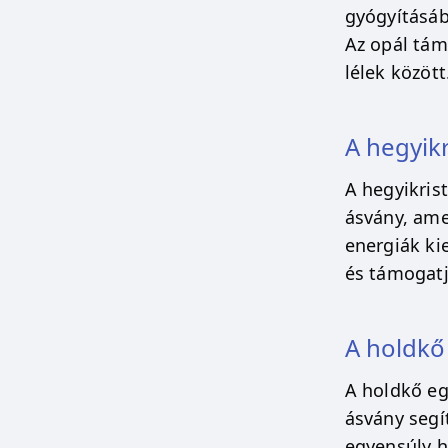
gyógyításába
Az opál támo
lélek között
A hegyik
A hegyikris
ásvány, amel
energiák ki
és támogatja
A holdk
A holdkő eg
ásvány segí
egyensúly he