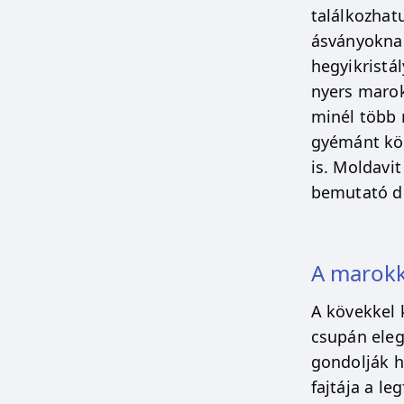
találkozhat
ásványoknak
hegyikristá
nyers marok
minél több
gyémánt köz
is. Moldavi
bemutató do
A marokk
A kövekkel 
csupán eleg
gondolják h
fajtája a l