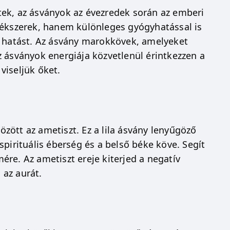
ek, az ásványok az évezredek során az emberi
 ékszerek, hanem különleges gyógyhatással is
k hatást. Az ásvány marokkövek, amelyeket
 ásványok energiája közvetlenül érintkezzen a
viseljük őket.
zött az ametiszt. Ez a lila ásvány lenyűgöző
pirituális éberség és a belső béke köve. Segít
mére. Az ametiszt ereje kiterjed a negatív
 az aurát.