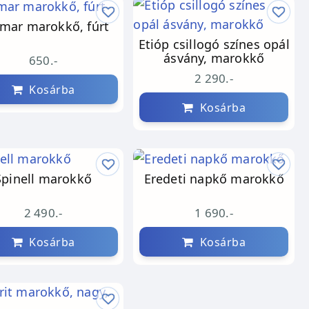
imar marokkő, fúrt
Etióp csillogó színes opál
ásvány, marokkő
650.-
2 290.-
Kosárba
Kosárba
Spinell marokkő
Eredeti napkő marokkő
2 490.-
1 690.-
Kosárba
Kosárba