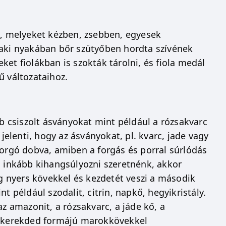
t, melyeket kézben, zsebben, egyesek
laki nyakában bőr szütyőben hordta szívének
et fiolákban is szokták tárolni, és fiola medál
ű változataihoz.
 csiszolt ásványokat mint például a rózsakvarc
jelenti, hogy az ásványokat, pl. kvarc, jade vagy
forgó dobva, amiben a forgás és porral súrlódás
g inkább kihangsúlyozni szeretnénk, akkor
ig nyers kövekkel és kezdetét veszi a második
t például szodalit, citrin, napkő, hegyikristály.
 amazonit, a rózsakvarc, a jáde kő, a
en kerekded formájú marokkövekkel