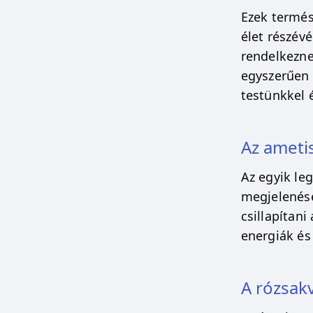
Ezek termés
élet részév
rendelkezne
egyszerűen 
testünkkel 
Az ameti
Az egyik le
megjelenésé
csillapítani
energiák és 
A rózsak