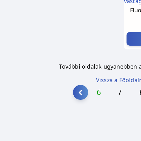
Flu
További oldalak ugyanebben a
Vissza a Főoldal
6
/