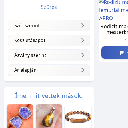
Szűrés
Szín szerint
Rodizit ma
mesterkr
Készletállapot
1
K
Ásvány szerint
Ár alapján
Íme, mit vettek mások: