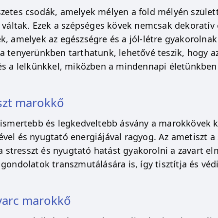
zetes csodák, amelyek mélyen a föld mélyén születt
é váltak. Ezek a szépséges kövek nemcsak dekoratív
k, amelyek az egészségre és a jól-létre gyakorolna
a tenyerünkben tarthatunk, lehetővé teszik, hogy az
és a lelkünkkel, miközben a mindennapi életünkben 
szt marokkő
gismertebb és legkedveltebb ásvány a marokkövek kö
vel és nyugtató energiájával ragyog. Az ametiszt a s
 a stresszt és nyugtató hatást gyakorolni a zavart el
gondolatok transzmutálására is, így tisztítja és védi
varc marokkő