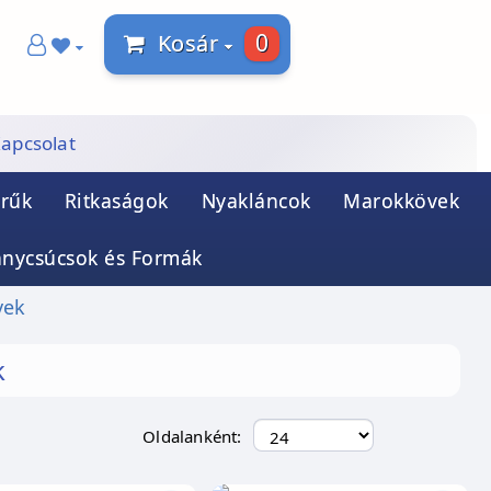
0
Kosár
apcsolat
rűk
Ritkaságok
Nyakláncok
Marokkövek
ánycsúcsok és Formák
vek
k
Oldalanként: