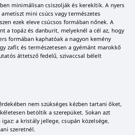
ben minimálisan csiszolják és kerekítik. A nyers
ametiszt mini csúcs vagy természetes
iszen ezek eleve csúcsos formában nőnek. A
t a topáz és danburit, melyeknél a cél az, hogy
yers formában kaphatóak a nagyon kemény
y zafír, és természetesen a gyémánt marokkő
atós áttetsző fedelű, szivaccsal bélelt
érdekében nem szükséges kézben tartani őket,
kéletesen betöltik a szerepüket. Sokan azt
gaz: a kristály jellege, csupán közelsége,
ani szeretnél.