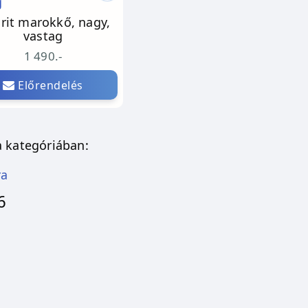
orit marokkő, nagy,
vastag
1 490.-
Előrendelés
 kategóriában:
ra
6