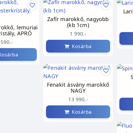
Lar
Zafír marokkő, nagyobb
(kb 1cm)
rokkő, lemuriai
istály, APRÓ
1 990.-
 590.-
Kosárba
osárba
Fenakit ásvány marokkő
NAGY
13 990.-
Kosárba