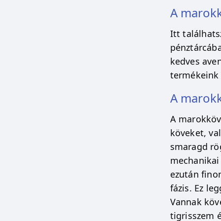
A marokk
Itt találha
pénztárcába
kedves aven
termékeink 
A marokk
A marokköve
köveket, val
smaragd rög
mechanikai 
ezután fino
fázis. Ez le
Vannak köve
tigrisszem 