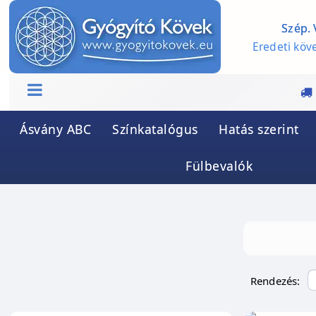
Szép. 
Eredeti köve
Ásvány ABC
Színkatalógus
Hatás szerint
Fülbevalók
Rendezés: