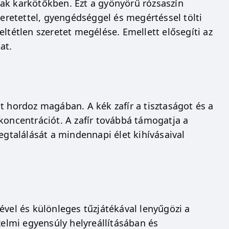
ak karkötőkben. Ezt a gyönyörű rózsaszín
zeretettel, gyengédséggel és megértéssel tölti
ltétlen szeretet megélése. Emellett elősegíti az
at.
t hordoz magában. A kék zafír a tisztaságot és a
a koncentrációt. A zafír továbbá támogatja a
egtalálását a mindennapi élet kihívásaival
ével és különleges tűzjátékával lenyűgözi a
zelmi egyensúly helyreállításában és