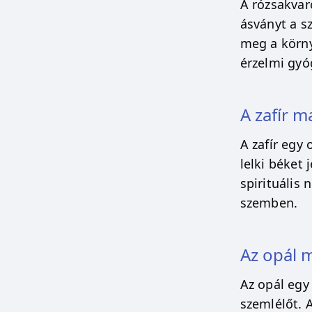
A rózsakvar
ásványt a s
meg a körny
érzelmi gyó
A zafír 
A zafír egy
lelki béket 
spirituális
szemben.
Az opál 
Az opál egy
szemlélőt. 