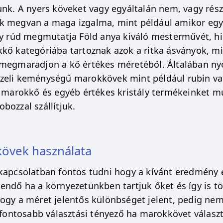
unk. A nyers köveket vagy egyáltalán nem, vagy rész
 megvan a maga izgalma, mint például amikor egy 
ly rúd megmutatja Föld anya kiváló mesterművét, h
kő kategóriába tartoznak azok a ritka ásványok, min
 megmaradjon a kő értékes méretéből. Általában n
eli keménységű marokkövek mint például rubin vag
t marokkő és egyéb értékes kristály termékeinket mut
bozzal szállítjuk.
övek használata
kapcsolatban fontos tudni hogy a kívánt eredmény 
endő ha a környezetünkben tartjuk őket és így is tö
ogy a méret jelentős különbséget jelent, pedig nem i
egfontosabb választási tényező ha marokkövet választ