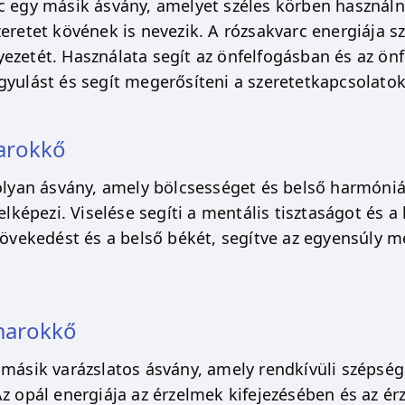
c egy másik ásvány, amelyet széles körben használn
zeretet kövének is nevezik. A rózsakvarc energiája s
ezetét. Használata segít az önfelfogásban és az önfe
gyulást és segít megerősíteni a szeretetkapcsolatok
marokkő
 olyan ásvány, amely bölcsességet és belső harmóniá
jelképezi. Viselése segíti a mentális tisztaságot és 
 növekedést és a belső békét, segítve az egyensúly m
marokkő
 másik varázslatos ásvány, amely rendkívüli szépség
Az opál energiája az érzelmek kifejezésében és az ér