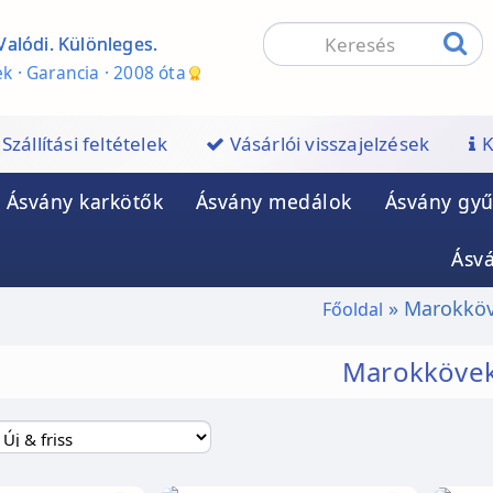
Valódi. Különleges.
k · Garancia · 2008 óta
Szállítási feltételek
Vásárlói visszajelzések
K
Ásvány karkötők
Ásvány medálok
Ásvány gyű
Ásv
Marokkö
Főoldal
Marokköve