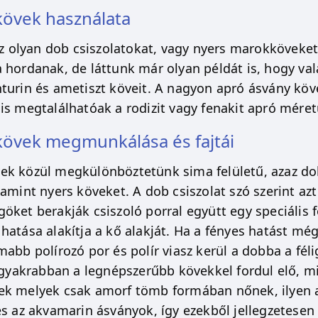
övek használata
tsz olyan dob csiszolatokat, vagy nyers marokköveke
 hordanak, de láttunk már olyan példát is, hogy va
turin és ametiszt köveit. A nagyon apró ásvány kövek
is megtalálhatóak a rodizit vagy fenakit apró méret
övek megmunkálása és fajtái
k közül megkülönböztetünk sima felületű, azaz dob
amint nyers köveket. A dob csiszolat szó szerint azt 
öket berakják csiszoló porral együtt egy speciális 
hatása alakítja a kő alakját. Ha a fényes hatást mé
mabb polírozó por és polír viasz kerül a dobba a fél
ggyakrabban a legnépszerűbb kövekkel fordul elő, min
k melyek csak amorf tömb formában nőnek, ilyen az
és az akvamarin ásványok, így ezekből jellegzetes