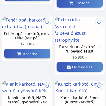
Kosárba
Fehér opál karkötő, extra
ritka (tejopál)
17 990.-
Extra ritka - Asztrofillit
fülbevaló,ezüst
Kosárba
astrophylite
16 990.-
Előrendelés
Kianit karkötő, NAGY
Kunzit karkötő, 6mm
szemű, gyönyörű kék
(Kunzit karkötő)