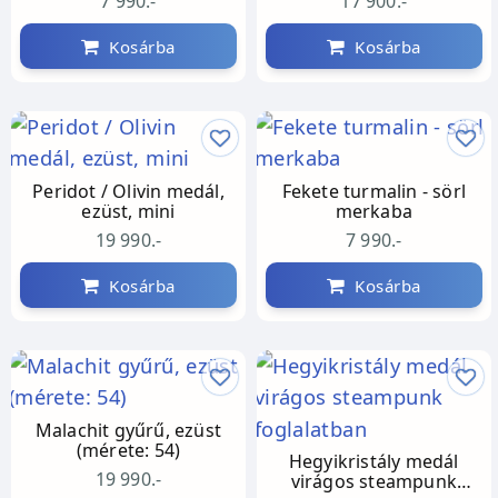
7 990.-
17 900.-
Kosárba
Kosárba
Peridot / Olivin medál,
Fekete turmalin - sörl
ezüst, mini
merkaba
19 990.-
7 990.-
Kosárba
Kosárba
Malachit gyűrű, ezüst
(mérete: 54)
Hegyikristály medál
19 990.-
virágos steampunk