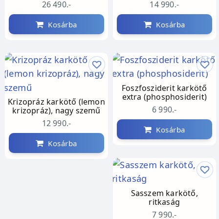
26 490.-
14 990.-
Kosárba
Kosárba
Foszfosziderit karkötő
extra (phosphosiderit)
Krizopráz karkötő (lemon
6 990.-
krizopráz), nagy szemű
12 990.-
Kosárba
Kosárba
Sasszem karkötő,
ritkaság
7 990.-