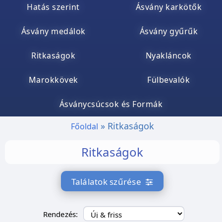
Hatás szerint
Ásvány karkötők
Ásvány medálok
Ásvány gyűrűk
Ritkaságok
Nyakláncok
Marokkövek
Fülbevalók
Ásványcsúcsok és Formák
Ritkaságok
Főoldal
Ritkaságok
Találatok szűrése
Rendezés: