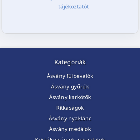
tájékoztatót
Kategóriák
Ásvány fülbevalók
Ásvány gyűrűk
Ásvány karkötők
Ritkaságok
Ásvány nyaklánc
Ásvány medálok
Kristály csúcsok, csiszolatok