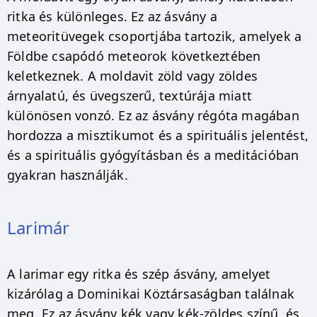
ritka és különleges. Ez az ásvány a
meteoritüvegek csoportjába tartozik, amelyek a
Földbe csapódó meteorok következtében
keletkeznek. A moldavit zöld vagy zöldes
árnyalatú, és üvegszerű, textúrája miatt
különösen vonzó. Ez az ásvány régóta magában
hordozza a misztikumot és a spirituális jelentést,
és a spirituális gyógyításban és a meditációban
gyakran használják.
Larimár
A larimar egy ritka és szép ásvány, amelyet
kizárólag a Dominikai Köztársaságban találnak
meg. Ez az ásvány kék vagy kék-zöldes színű, és