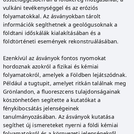
vulkáni tevékenységgel és az eróziós
folyamatokkal. Az ásványokban tárolt
információk segíthetnek a geológusoknak a
földtani időskálák kialakításában és a
földtörténeti események rekonstruálásában.
Ezenkívül az ásványok fontos nyomokat
hordoznak azokról a fizikai és kémiai
folyamatokról, amelyek a Földben lejátszódnak.
Például a tugtupit, amelyet ritkán találnak meg
Grönlandon, a fluoreszcens tulajdonságainak
köszönhetően segítette a kutatókat a
fénykibocsátás jelenségeinek
tanulmányozásában. Az ásványok kutatása
segíthet új ismereteket nyerni a földi kémiai
folyamatokról és a környezeti jelenségekről.