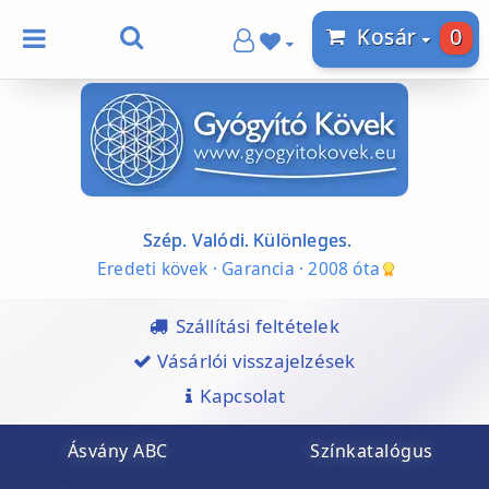
0
Kosár
Szép. Valódi. Különleges.
Eredeti kövek · Garancia · 2008 óta
Szállítási feltételek
Vásárlói visszajelzések
Kapcsolat
Ásvány ABC
Színkatalógus