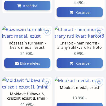
foglalatban
4 490.-
Kosárba
Kosárba
Rózsaszín turmalin -
Charoit - hemimorfit -
kvarc medál, ezüst
arany rutilkvarc karkötő
24 900.-
8 990.-
Előrendelés
Kosárba
Mookait medál, ezüst
Moldavit fülbevaló,
13 990.-
csiszolt ezüst II. (mini)
44 990.-