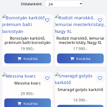
Oldalanként:
Borostyán karkötő,
Rodizit marokkő, lemuriai
prémium balti borostyán
mesterkristály, Nagy XL
19 990.-
17 990.-
Kosárba
Kosárba
Messina kvarc
Smaragd golyós karkötő
29 900.-
16 990.-
Kosárba