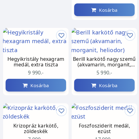
Kosárba
Hegyikristály hexagram
Berill karkötő nagy szemű
medál, extra tiszta
(akvamarin, morganit,
heliodor)
9 990.-
5 990.-
Kosárba
Kosárba
Krizopráz karkötő,
Foszfosziderit medál,
zöldeskék
ezüst