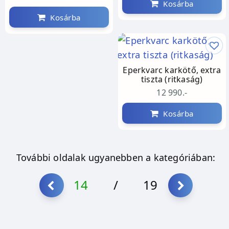
Kosárba
Kosárba
Eperkvarc karkötő, extra
tiszta (ritkaság)
12 990.-
Kosárba
További oldalak ugyanebben a kategóriában:
14
/
19