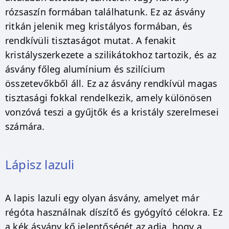
rózsaszín formában találhatunk. Ez az ásvány
ritkán jelenik meg kristályos formában, és
rendkívüli tisztaságot mutat. A fenakit
kristályszerkezete a szilikátokhoz tartozik, és az
ásvány főleg alumínium és szilícium
összetevőkből áll. Ez az ásvány rendkívül magas
tisztasági fokkal rendelkezik, amely különösen
vonzóvá teszi a gyűjtők és a kristály szerelmesei
számára.
Lápisz lazuli
A lapis lazuli egy olyan ásvány, amelyet már
régóta használnak díszítő és gyógyító célokra. Ez
a kék ásvány kő jelentőségét az adja, hogy a