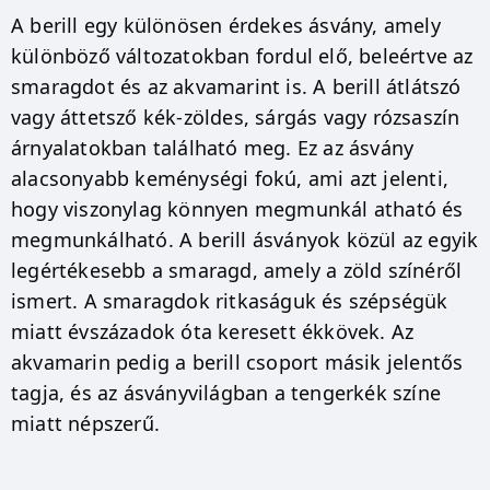
A berill egy különösen érdekes ásvány, amely
különböző változatokban fordul elő, beleértve az
smaragdot és az akvamarint is. A berill átlátszó
vagy áttetsző kék-zöldes, sárgás vagy rózsaszín
árnyalatokban található meg. Ez az ásvány
alacsonyabb keménységi fokú, ami azt jelenti,
hogy viszonylag könnyen megmunkál atható és
megmunkálható. A berill ásványok közül az egyik
legértékesebb a smaragd, amely a zöld színéről
ismert. A smaragdok ritkaságuk és szépségük
miatt évszázadok óta keresett ékkövek. Az
akvamarin pedig a berill csoport másik jelentős
tagja, és az ásványvilágban a tengerkék színe
miatt népszerű.