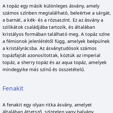
A topáz egy másik különleges ásvány, amely
számos színben megtalálható, beleértve a sárgát,
a barnát, a kék- és a rózsaszínt. Ez az ásvány a
szilikátok családjába tartozik, és általában
kristályos formában található meg. A topáz színe
a fémionok jelenlététől függ, amelyek beépülnek
a kristályrácsba. Az ásványtudósok számos
topázfajtát azonosítottak, köztük az imperial
topáz, a sherry topáz és az aqua topáz, amelyek
mindegyike más színű és összetételű.
Fenakit
A fenakit egy olyan ritka ásvány, amelyet
általában áttetsző, színtelen vagy halvány