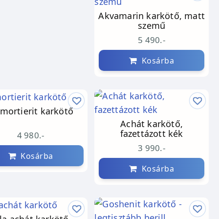
Akvamarin karkötő, matt
szemű
5 490.-
Kosárba
mortierit karkötő
Achát karkötő,
fazettázott kék
4 980.-
3 990.-
Kosárba
Kosárba