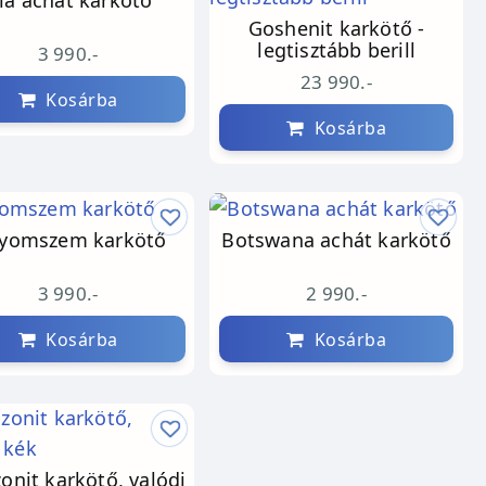
ila achát karkötő
Goshenit karkötő -
legtisztább berill
3 990.-
23 990.-
Kosárba
Kosárba
lyomszem karkötő
Botswana achát karkötő
3 990.-
2 990.-
Kosárba
Kosárba
nit karkötő, valódi