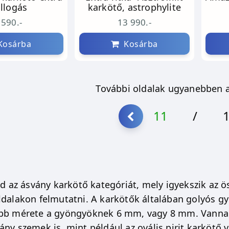
illogás
karkötő, astrophylite
 590.-
13 990.-
osárba
Kosárba
További oldalak ugyanebben a
11
/
od az ásvány karkötő kategóriát, mely igyekszik az ö
ldalakon felmutatni. A karkötők általában golyós g
bb mérete a gyöngyöknek 6 mm, vagy 8 mm. Vannak
ány szemek is, mint például az ovális pirit karkötő 