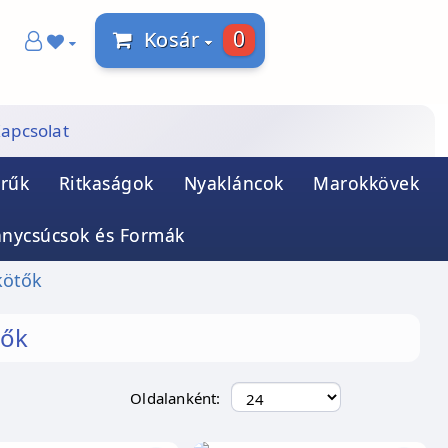
0
Kosár
apcsolat
rűk
Ritkaságok
Nyakláncok
Marokkövek
ánycsúcsok és Formák
kötők
tők
Oldalanként: