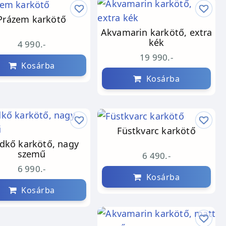
Prázem karkötő
Akvamarin karkötő, extra
kék
4 990.-
19 990.-
Kosárba
Kosárba
Füstkvarc karkötő
dkő karkötő, nagy
szemű
6 490.-
6 990.-
Kosárba
Kosárba