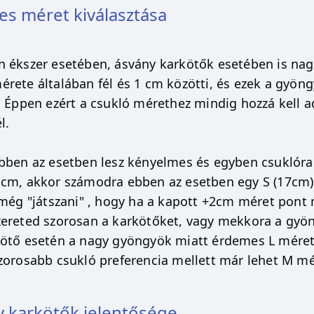
es méret kiválasztása
 ékszer esetében, ásvány karkötők esetében is nag
rete általában fél és 1 cm közötti, és ezek a gyöng
. Éppen ezért a csukló mérethez mindig hozzá kell a
l.
bben az esetben lesz kényelmes és egyben csuklóra 
cm, akkor számodra ebben az esetben egy S (17cm) m
 még "játszani" , hogy ha a kapott +2cm méret pont
ereted szorosan a karkötőket, vagy mekkora a gyö
ötő esetén a nagy gyöngyök miatt érdemes L méretet 
zorosabb csukló preferencia mellett már lehet M mé
y karkötők jelentősége