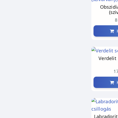
Obszidi
(szi
8
K
Verdelit
17
K
Labradorit