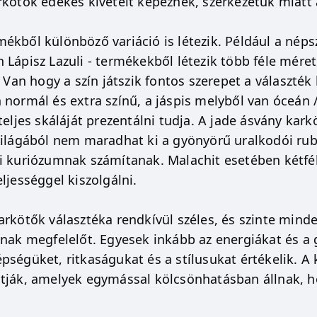
kötők édekes kivételt képeznek, szerkezetük miatt a 
kből különböző variáció is létezik. Például a népsze
 Lápisz Lazuli - termékekből létezik több féle méret
. Van hogy a szín játszik fontos szerepet a választék
normál és extra színű, a jáspis melyből van óceán / 
teljes skáláját prezentálni tudja. A jade ásvány kar
világából nem maradhat ki a gyönyörű uralkodói rub
i kuriózumnak számítanak. Malachit esetében kétféle
ljességgel kiszolgálni.
arkötők választéka rendkívül széles, és szinte mind
inak megfelelőt. Egyesek inkább az energiákat és a
pségüket, ritkaságukat és a stílusukat értékelik. 
tják, amelyek egymással kölcsönhatásban állnak, ho