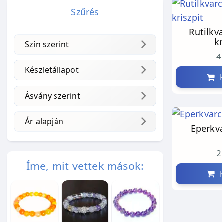
Szűrés
Rutilkv
kr
Szín szerint
4
Készletállapot
K
Ásvány szerint
Ár alapján
Eperkv
2
Íme, mit vettek mások:
K