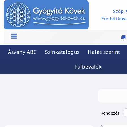
Szép. 
Eredeti köve
Ásvány ABC
Színkatalógus
Hatás szerint
Fülbevalók
Rendezés: