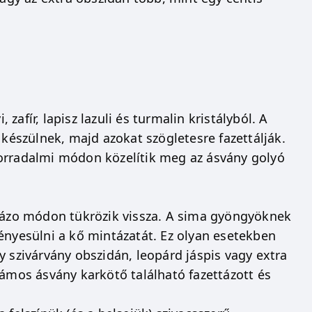
 zafír, lapisz lazuli és turmalin kristályból. A
észülnek, majd azokat szögletesre fazettálják.
forradalmi módon közelítik meg az ásvány golyó
krázo módon tükrözik vissza. A sima gyöngyöknek
ényesülni a kő mintázatát. Ez olyan esetekben
y szivárvány obszidán, leopárd jáspis vagy extra
zámos ásvány karkötő található fazettázott és