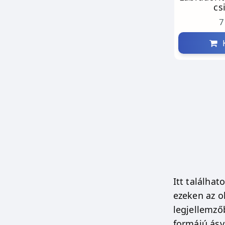
cs
7
K
Itt találhat
ezeken az o
legjellemző
formájú ásv