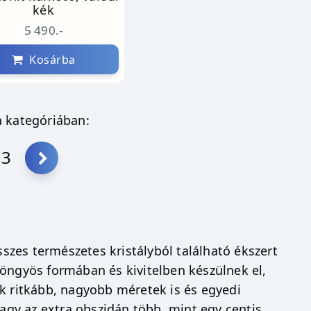
kék
5 490.-
Kosárba
 kategóriában:
13
sszes természetes kristályból található ékszert
yöngyös formában és kivitelben készülnek el,
 ritkább, nagyobb méretek is és egyedi
vagy az extra obszidán több, mint egy centis