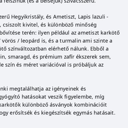
felszínük (és a belsejük) szivacsszerű.
rű Hegyikristály, és Ametiszt, Lapis lazuli -
, csiszolt kivitel, és különböző minőség
 bővítése terén: ilyen például az ametiszt karkötő
vörös / leopárd is, és a turmalin ami szinte a
kötő színváltozatban elérhető nálunk. Ebből a
in, smaragd, és prémium zafír ékszerek sem,
 szín és méret variációval is próbáljuk az
enki megtalálhatja az igényeinek és
 gyógyító hatásokat veszik figyelembe, míg
A karkötők különböző ásványok kombinációit
gy erősítsék és kiegészítsék egymás hatásait.