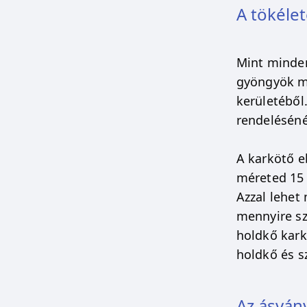
A tökélet
Mint minden
gyöngyök mé
kerületéből
rendeléséné
A karkötő e
méreted 15 
Azzal lehet
mennyire sz
holdkő kark
holdkő és s
Az ásván