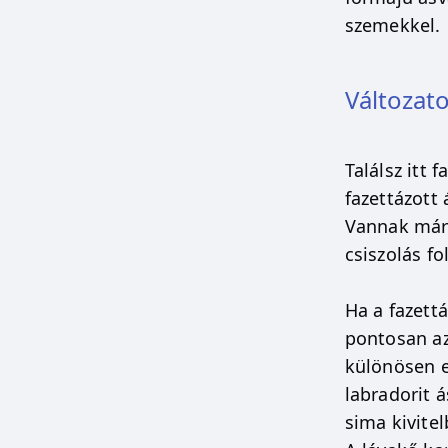
szemekkel.
Változat
Találsz itt 
fazettázott
Vannak már 
csiszolás f
Ha a fazett
pontosan az
különösen e
labradorit 
sima kivitel