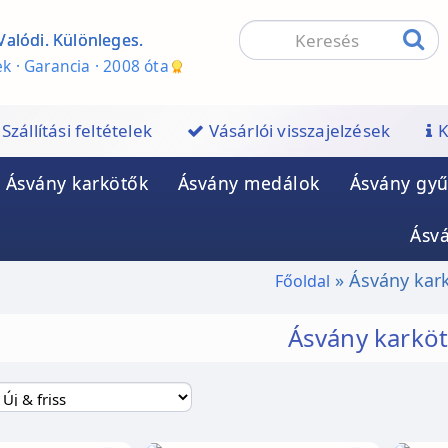
Valódi. Különleges.
k · Garancia · 2008 óta
Szállítási feltételek
Vásárlói visszajelzések
K
Ásvány karkötők
Ásvány medálok
Ásvány gyű
Ásv
Ásvány kar
Főoldal
Ásvány karkö