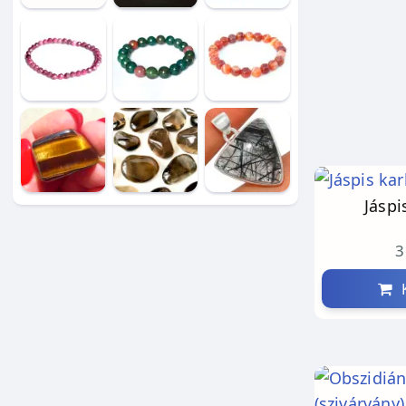
Jáspi
3
K