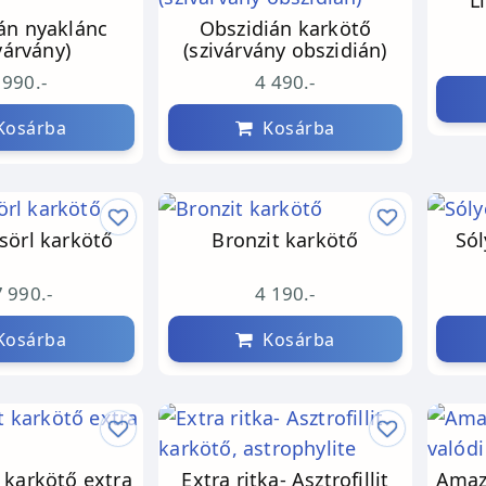
L
án nyaklánc
Obszidián karkötő
várvány)
(szivárvány obszidián)
 990.-
4 490.-
osárba
Kosárba
 sörl karkötő
Bronzit karkötő
Só
 990.-
4 190.-
osárba
Kosárba
 karkötő extra
Extra ritka- Asztrofillit
Amazo