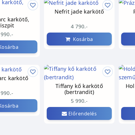
Nefrit jade karkötő
arc karkötő,
iszpit
4 790.-
 990.-
Kosárba
osárba
arc karkötő
Tiffany kő karkötő
Hol
(bertrandit)
 990.-
5 990.-
osárba
Előrendelés