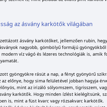
osság az ásvány karkötők világában
fazettázott ásvány karkötőket, jellemzően rubin, hegyi,
 ásványok nagyobb, gömbölyű formájú gyöngyökből k
modern víz vágó és lézeres technológiák is, amik 
olyamatát.
ázott gyöngyökre rásüt a nap, a fényt gyönyörű szi
 az előnye, hogy sima felületével jobban hagyja érv
lőnyös, mint az irizáló sólyomszem, tigrisszem, vag
ásvány karkötők. Hogy minden ízlést kielégítsünk, s
ben is, mint a füst kvarc vagy rózsakvarc karkötők.