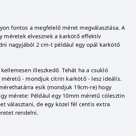
yon fontos a megfelelő méret megválasztása. A
y méretek elvesznek a karkötő effektív
dni nagyjából 2 cm-t például egy opál karkötő
kellemesen illeszkedő. Tehát ha a csukló
éretű - mondjuk citrin karkötő - lesz ideális.
 mérethatárra esik (mondjuk 19cm-re) hogy
ngy mérete: Például egy 10mm méretű cölesztin
választani, de egy közel fél centis extra
retet rendelni.