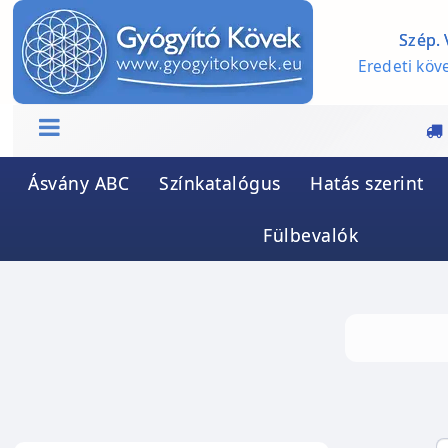
Szép. 
Eredeti köve
Ásvány ABC
Színkatalógus
Hatás szerint
Fülbevalók