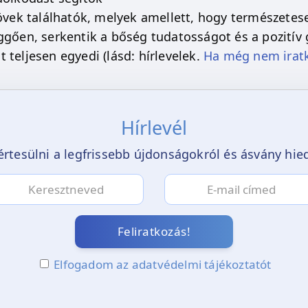
kövek találhatók, melyek amellett, hogy természetes
ggően, serkentik a bőség tudatosságot és a pozití
 teljesen egyedi (lásd: hírlevelek.
Ha még nem iratko
Hírlevél
értesülni a legfrissebb újdonságokról és ásvány hi
Feliratkozás!
Elfogadom az adatvédelmi tájékoztatót