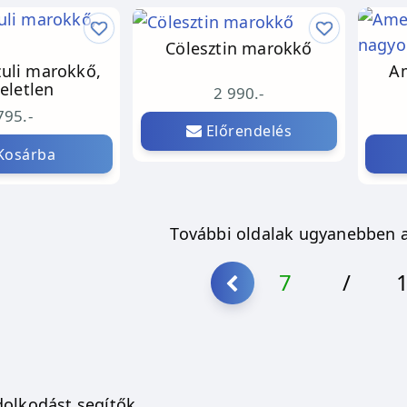
Cölesztin marokkő
zuli marokkő,
Am
eletlen
2 990.-
795.-
Előrendelés
osárba
További oldalak ugyanebben a
7
/
dolkodást segítők