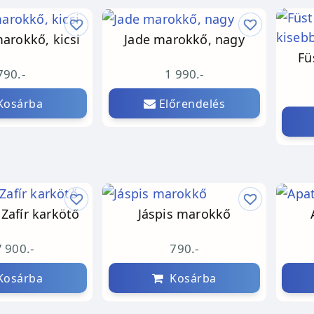
arokkő, kicsi
Jade marokkő, nagy
Fü
790.-
1 990.-
osárba
Előrendelés
Zafír karkötő
Jáspis marokkő
 900.-
790.-
osárba
Kosárba