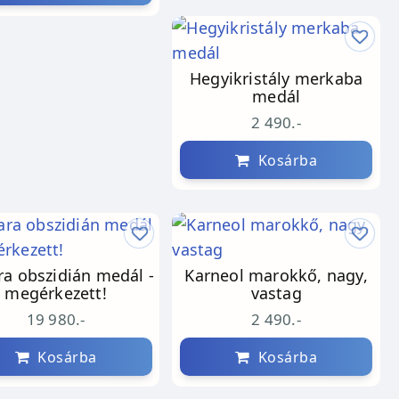
Hegyikristály merkaba
medál
2 490.-
Kosárba
a obszidián medál -
Karneol marokkő, nagy,
megérkezett!
vastag
19 980.-
2 490.-
Kosárba
Kosárba