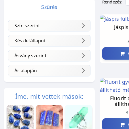
Rendezés:
Szűrés
Szín szerint
Jáspis
Készletállapot
K
Ásvány szerint
Ár alapján
Íme, mit vettek mások:
Fluorit 
állít
3
K