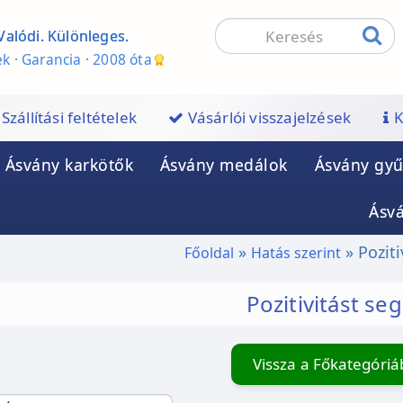
Valódi. Különleges.
k · Garancia · 2008 óta
Szállítási feltételek
Vásárlói visszajelzések
K
Ásvány karkötők
Ásvány medálok
Ásvány gyű
Ásv
Poziti
Főoldal
Hatás szerint
Pozitivitást seg
Vissza a Főkategóri