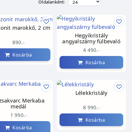
Oldalanként:
onit marokkő, 2 cm
Hegyikristály
angyalszárny fülbevaló
890.-
4 490.-
Kosárba
Kosárba
Lélekkristály
zsakvarc Merkaba
medál
8 990.-
1 990.-
Kosárba
Kosárba