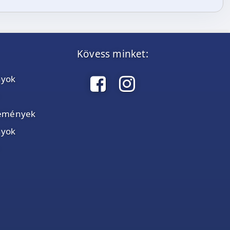
Kövess minket:
nyok
élemények
nyok