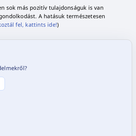
en sok más pozitív tulajdonságuk is van
v gondolkodást. A hatásuk természetesen
ztál fel, kattints ide!
)
edelmekről?