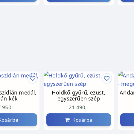
szidián medál,
Holdkő gyűrű, ezüst,
Andar
eán kék
egyszerűen szép
 950.-
21 490.-
osárba
Kosárba