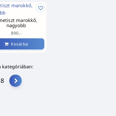
etiszt marokkő,
nagyobb
890.-
Kosárba
 kategóriában:
18