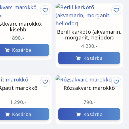
stkvarc marokkő,
kisebb
Berill karkötő (akvamarin,
morganit, heliodor)
890.-
4 290.-
Kosárba
Kosárba
Apatit marokkő
Rózsakvarc marokkő
1 290.-
790.-
Kosárba
Kosárba