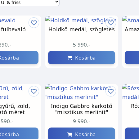
 fülbevaló
Holdkő medál, szögletes
Amaz
890.-
5 990.-
osárba
Kosárba
gyűrű, zöld,
Indigo Gabbro karkötő
Ró
ható méret
"misztikus merlinit"
 590.-
9 990.-
osárba
Kosárba