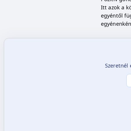
Itt azok a 
egyéntől fü
egyénenként
Szeretnél 