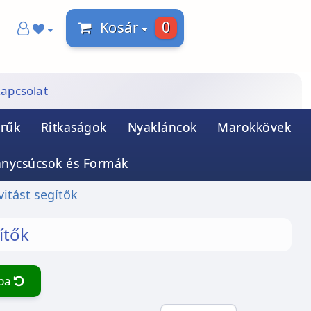
0
Kosár
apcsolat
rűk
Ritkaságok
Nyakláncok
Marokkövek
ánycsúcsok és Formák
vitást segítők
ítők
ába