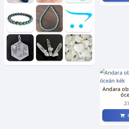
Andara ob
óc
27
K