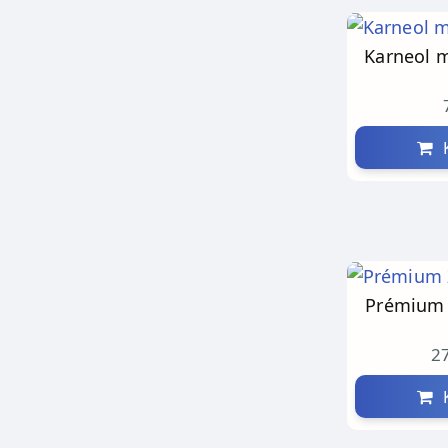
Karneol m
K
Prémium 
27
K