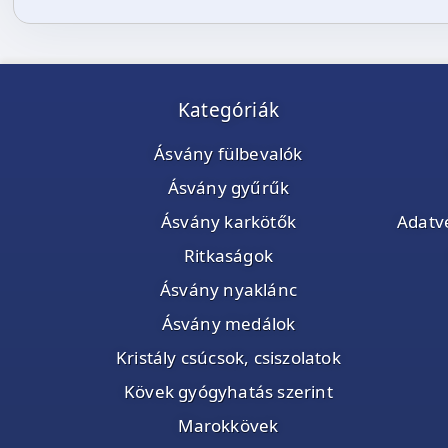
Kategóriák
Ásvány fülbevalók
Ásvány gyűrűk
Ásvány karkötők
Adatvé
Ritkaságok
Ásvány nyaklánc
Ásvány medálok
Kristály csúcsok, csiszolatok
Kövek gyógyhatás szerint
Marokkövek